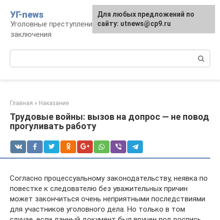
Перейти
УГ-news
Для любых предложений по
к
Уголовные преступления, наказания, места
сайту: utnews@cp9.ru
контенту
заключения
Поиск:
Главная
»
Наказание
Трудовые войны: вызов на допрос — не повод
прогуливать работу
Согласно процессуальному законодательству, неявка по
повестке к следователю без уважительных причин
может закончиться очень неприятными последствиями
для участников уголовного дела. Но только в том
случае, если данный документ был вручен под роспись