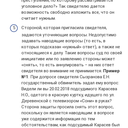
преступления, по которому рассматривается
уголовное дело?» Так свидетелю дается
возможность свободно изложить все, что он
считает нужным.
Стороной, которая пригласила свидетеля,
задаются уточняющие вопросы. Недопустимо
задавать наводящие вопросы (то есть, в
которых подсказан «нужный» ответ), а также не
относящиеся к делу. Такие вопросы суд по своей
инициативе или по заявлению стороны может
«снять», то есть аннулировать – на них ответ
свидетеля во внимание не принимается.
Пример
№1
. При допросе свидетеля Сызранова Е.Н.
государственный обвинитель задал ему вопрос:
Видели ли вы 20.02.2018 подсудимого Карасева
Н.О., одетого в красную куртку, идущего по ул.
Деревенской с телевизором «Сони» в руках?
Сторона защиты просила снять этот вопрос,
поскольку он является наводящим: в вопросе
уже содержится информация по тем
обстоятельствам, как подсудимый Карасев был