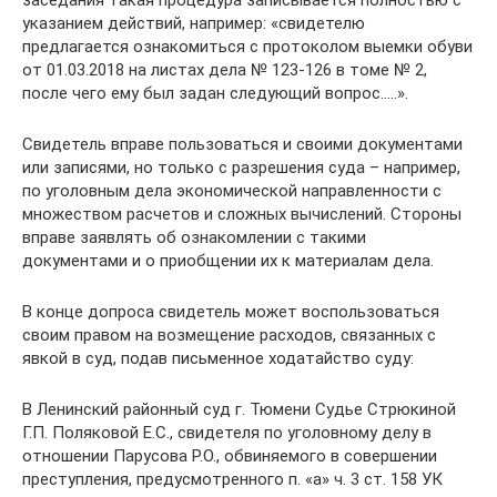
заседания такая процедура записывается полностью с
указанием действий, например: «свидетелю
предлагается ознакомиться с протоколом выемки обуви
от 01.03.2018 на листах дела № 123-126 в томе № 2,
после чего ему был задан следующий вопрос…..».
Свидетель вправе пользоваться и своими документами
или записями, но только с разрешения суда – например,
по уголовным дела экономической направленности с
множеством расчетов и сложных вычислений. Стороны
вправе заявлять об ознакомлении с такими
документами и о приобщении их к материалам дела.
В конце допроса свидетель может воспользоваться
своим правом на возмещение расходов, связанных с
явкой в суд, подав письменное ходатайство суду:
В Ленинский районный суд г. Тюмени Судье Стрюкиной
Г.П. Поляковой Е.С., свидетеля по уголовному делу в
отношении Парусова Р.О., обвиняемого в совершении
преступления, предусмотренного п. «а» ч. 3 ст. 158 УК