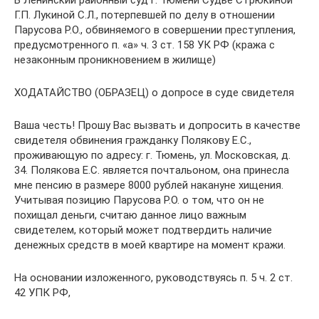
В Ленинский районный суд г. Тюмени Судье Стрюкиной
Г.П. Лукиной С.Л., потерпевшей по делу в отношении
Парусова Р.О., обвиняемого в совершении преступления,
предусмотренного п. «а» ч. 3 ст. 158 УК РФ (кража с
незаконным проникновением в жилище)
ХОДАТАЙСТВО (ОБРАЗЕЦ) о допросе в суде свидетеля
Ваша честь! Прошу Вас вызвать и допросить в качестве
свидетеля обвинения гражданку Полякову Е.С.,
проживающую по адресу: г. Тюмень, ул. Московская, д.
34. Полякова Е.С. является почтальоном, она принесла
мне пенсию в размере 8000 рублей накануне хищения.
Учитывая позицию Парусова Р.О. о том, что он не
похищал деньги, считаю данное лицо важным
свидетелем, который может подтвердить наличие
денежных средств в моей квартире на момент кражи.
На основании изложенного, руководствуясь п. 5 ч. 2 ст.
42 УПК РФ,