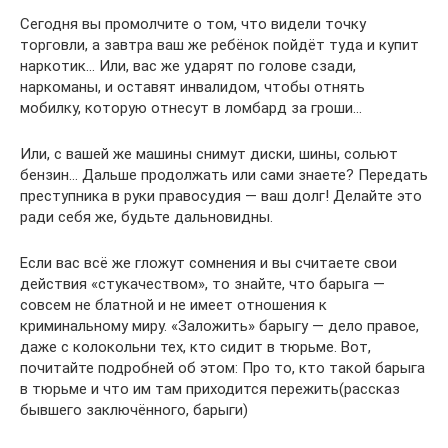
Сегодня вы промолчите о том, что видели точку
торговли, а завтра ваш же ребёнок пойдёт туда и купит
наркотик… Или, вас же ударят по голове сзади,
наркоманы, и оставят инвалидом, чтобы отнять
мобилку, которую отнесут в ломбард за гроши…
Или, с вашей же машины снимут диски, шины, сольют
бензин… Дальше продолжать или сами знаете? Передать
преступника в руки правосудия — ваш долг! Делайте это
ради себя же, будьте дальновидны.
Если вас всё же гложут сомнения и вы считаете свои
действия «стукачеством», то знайте, что барыга —
совсем не блатной и не имеет отношения к
криминальному миру. «Заложить» барыгу — дело правое,
даже с колокольни тех, кто сидит в тюрьме. Вот,
почитайте подробней об этом: Про то, кто такой барыга
в тюрьме и что им там приходится пережить(рассказ
бывшего заключённого, барыги)