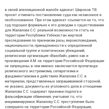
в своей апелляционной жалобе адвокат Широков Т.В.
просит отменить постановление суда как незаконное и
необоснованное. При этом адвокат ссылается на то, что
суд подошел формально к его доводам о существовании
для Жалалова С.С. реальной возможности стать на
территории Республики Узбекистан жертвой
преследования по признакам расы, вероисповедания,
национальности, принадлежности к определенной
социальной группе и политических убеждений;
религиозная организация «Вахобий», равно как и
произведения А.М. на территории Российской Федерации
не запрещены; в чем именно заключается пропаганда
религиозного экстремизма, сепаратизма и
фундаментализма в действиях Жалалова С.С. в
материалах, представленных запрашиваемой стороной,
не указано; документы из уголовного дела в отношении
Жалалова С.С. содержат признаки подлога и
фальсификации обвинения; учитывая то, что
инкриминируемое Жалалову С.С. преступление было
совершено на территории Российской Федерации,