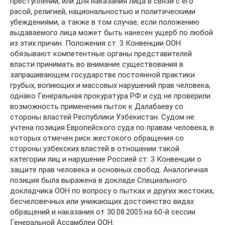
преступлений, или для наказания лица в связи с его
расой, религией, национальностью и политическими
убеждениями, а также в том случае, если положению
выдаваемого лица может быть нанесен ущерб по любой
из этих причин. Положения ст. 3 Конвенции ООН
обязывают компетентные органы представителей
власти принимать во внимание существования в
запрашивающем государстве постоянной практики
грубых, вопиющих и массовых нарушений прав человека,
однако Генеральная прокуратура РФ и суд не проверили
возможность применения пыток к Далабаеву со
стороны властей Республики Узбекистан. Судом не
учтена позиция Европейского суда по правам человека, в
которых отмечен риск жестокого обращения со
стороны узбекских властей в отношении такой
категории лиц и нарушение Россией ст. 3 Конвенции о
защите прав человека и основных свобод. Аналогичная
позиция была выражена в докладе Специального
докладчика ООН по вопросу о пытках и других жестоких,
бесчеловечных или унижающих достоинство видах
обращений и наказания от 30.08.2005 на 60-й сессии
Генеральной Ассамблеи ООН.