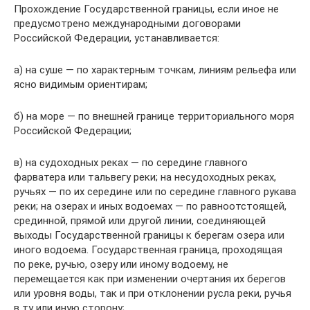
Прохождение Государственной границы, если иное не
предусмотрено международными договорами
Российской Федерации, устанавливается:
а) на суше — по характерным точкам, линиям рельефа или
ясно видимым ориентирам;
б) на море — по внешней границе территориального моря
Российской Федерации;
в) на судоходных реках — по середине главного
фарватера или тальвегу реки; на несудоходных реках,
ручьях — по их середине или по середине главного рукава
реки; на озерах и иных водоемах — по равноотстоящей,
срединной, прямой или другой линии, соединяющей
выходы Государственной границы к берегам озера или
иного водоема. Государственная граница, проходящая
по реке, ручью, озеру или иному водоему, не
перемещается как при изменении очертания их берегов
или уровня воды, так и при отклонении русла реки, ручья
в ту или иную сторону;