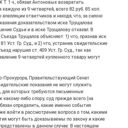
4 Х Т. 1 ч., обязал Антоновых возвратить
на каждую из 9 четвертей, всего 82 руб. 85 коп.
 апелляции ответчиков и находя, что, за силою
 показания доказательством иска Трущалова
ение Судьи и в иске Трущалову отказал. В
Съезда Трущалов объясняет: 1) что, признав иск
1 Уст. Гр. Суд., и 2) что, устранив свидетельские
езд нарушил ст. 409 Уст. Гр. Суд., так как
авление 9 четвертей купленного товару могут
р-Прокурора, Правительствующий Сенат
, свидетельские показания не могут служить
й, для которых требуются письменные
к какому-либо спору, суд прежде всего (на
) обязан определить, какие именно события
уже войти в рассмотрение вопроса о том, какими
ия могут быть доказываемы по закону и какие
представлены в данном случае. В настоящем