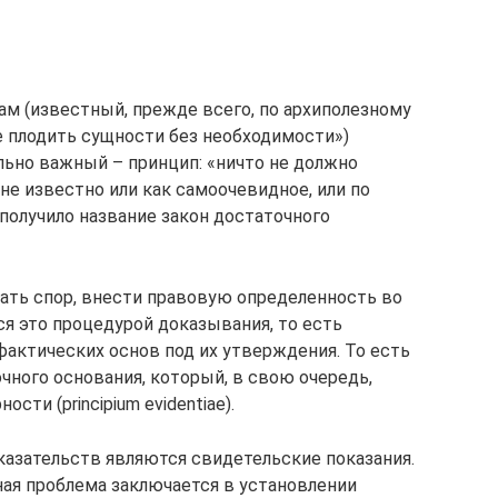
м (известный, прежде всего, по архиполезному
е плодить сущности без необходимости»)
льно важный – принцип: «ничто не должно
 не известно или как самоочевидное, или по
 получило название закон достаточного
вать спор, внести правовую определенность во
я это процедурой доказывания, то есть
актических основ под их утверждения. То есть
очного основания, который, в свою очередь,
ти (principium evidentiae).
азательств являются свидетельские показания.
ная проблема заключается в установлении