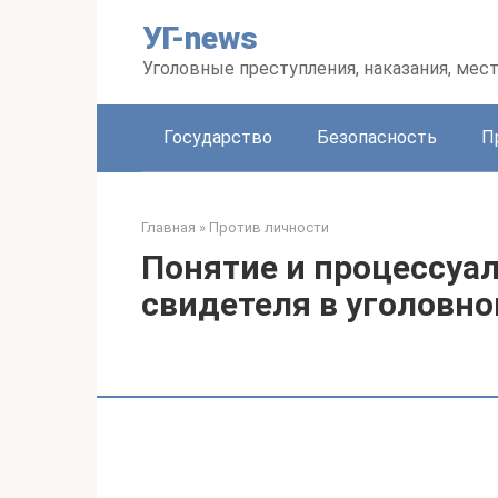
Перейти
УГ-news
к
контенту
Уголовные преступления, наказания, мес
Государство
Безопасность
П
Главная
»
Против личности
Понятие и процессуа
свидетеля в уголовн