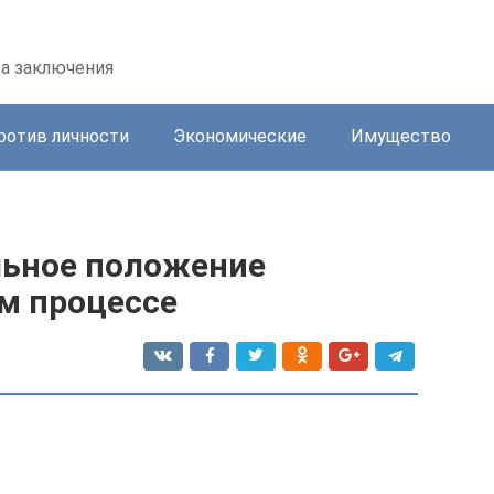
та заключения
ротив личности
Экономические
Имущество
льное положение
ом процессе