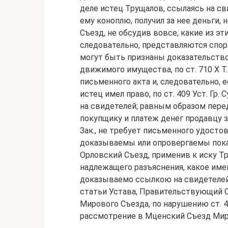
деле истец Трущалов, ссылаясь на св
ему коноплю, получил за нее деньги, 
Съезд, не обсудив вовсе, какие из э
следовательно, представляются спор
могут быть признаны доказательство
движимого имущества, по ст. 710 Х Т.
письменного акта и, следовательно, 
истец имел право, по ст. 409 Уст. Гр
на свидетелей; равным образом пер
покупщику и платеж денег продавцу за 
Зак., не требует письменного удосто
доказываемы или опровергаемы показ
Орловский Съезд, применив к иску Тру
надлежащего разъяснения, какое име
доказываемо ссылкою на свидетелей,
статьи Устава, Правительствующий 
Мирового Съезда, по нарушению ст. 40
рассмотрение в Мценский Съезд Мир