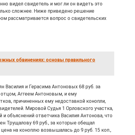
но видел свидетель и мог ли он видеть это
олько сложнее. Ниже приведено решение
ром рассматривается вопрос о свидетельских
ожных обвинениях: основы правильного
н Василия и Герасима Антоновых 68 руб. за
отцом, Аггеем Антоновым, и ему
бытков, причиненных ему недоставкой конопли,
видетелей. Мировой Судья 1 Орловского участка,
 и объяснений ответчика Василия Антонова, что
н Трущалову 69 руб., за которые обещал
 цена на коноплю возвышалась до 9 руб. 15 коп.,