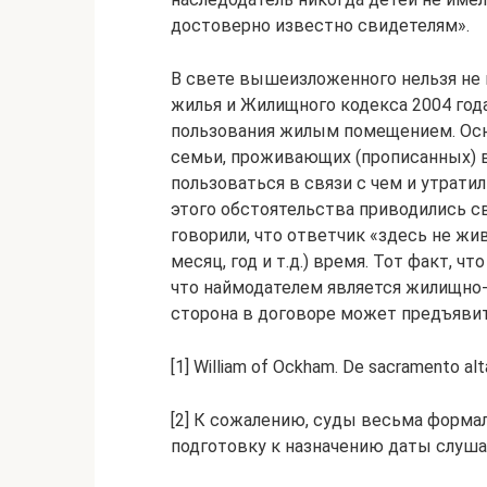
достоверно известно свидетелям».
В свете вышеизложенного нельзя не
жилья и Жилищного кодекса 2004 года
пользования жилым помещением. Осно
семьи, проживающих (прописанных) в
пользоваться в связи с чем и утрат
этого обстоятельства приводились св
говорили, что ответчик «здесь не жив
месяц, год и т.д.) время. Тот факт, ч
что наймодателем является жилищно-э
сторона в договоре может предъявить
[1] William of Ockham. De sacramento altar
[2] К сожалению, суды весьма формал
подготовку к назначению даты слуша