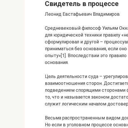
Свидетель в процессе
Леонид Евстафьевич Владимиров
Средневековый философ Уильям Окка
для юридической техники правилу «н
сформулировал и другой – процессуа
приниматься без основания, если оно
опыту»[1]. Впоследствии это правило
основания.
Цель деятельности суда – урегулиро
взаимоотношения сторон. Достигаетс
подведением спорящими сторонами ф
то, что и называется законом достат
служит логическим началом достовернос
Весьма распространенным видом док
Но если в уголовном процессе основ