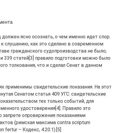
мента.
 должен ясно осознать, о чем именно идет спор.
 к слушанию, как это сделано в современном
 Уставе гражданского судопроизводства не было;
и 339 статей[3] правило подготовки можно было
го толкования, что и сделал Сенат в данном
чаях применимы свидетельские показания. На этот
янутая Сенатом статья 409 УГС: свидетельские
оказательством тех только событий, для
ьменного удостоверения[4]. Правило это
 о запрете опровержения показаниями
ктов (римская максима contra scriptum
 fertur – Кодекс, 4.20.1).[5]