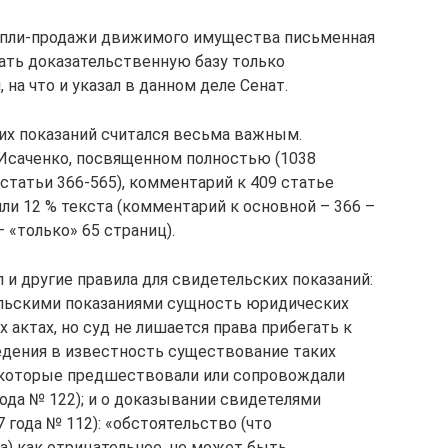
упли-продажи движимого имущества письменная
вать доказательственную базу только
на что и указал в данном деле Сенат.
их показаний считался весьма важным.
Исаченко, посвященном полностью (1038
(статьи 366-565), комментарий к 409 статье
 или 12 % текста (комментарий к основной – 366 –
 «только» 65 страниц).
и другие правила для свидетельских показаний:
льскими показаниями сущность юридических
актах, но суд не лишается права прибегать к
едения в известность существование таких
, которые предшествовали или сопровождали
ода № 122); и о доказывании свидетелями
года № 112): «обстоятельство (что
а) как отрицательное, не может быть