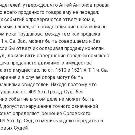
идетелей, утверждал, что Аггей Антонов продал
но всего проданного товара ему не передал;
тих событий опровергаются ответчиком и,
ными, нашел, что свидетельские показания не
м иска Трущалова, между тем как продажа
 1 ч. Св. Зак., может быть совершаема и без
если бы ответчик оспаривал продажу конопли,
. Суд., доказывать совершение продажи ссылкою
едача проданного движимого имущества
это имущество, по ст. 1510 и 1521 Х Т. 1 ч. Св.
верения и в случае спора могут быть
аниями свидетелей. Находя поэтому, что
щалова ст. 409 Уст. Гражд. Суд., без
нно событие в этом деле не может быть
 допустил нарушение точного означенной
Сенат определяет: решение Орловского
9 Уст. Гр. Суд., отменить и дело передать на
овых Судей.