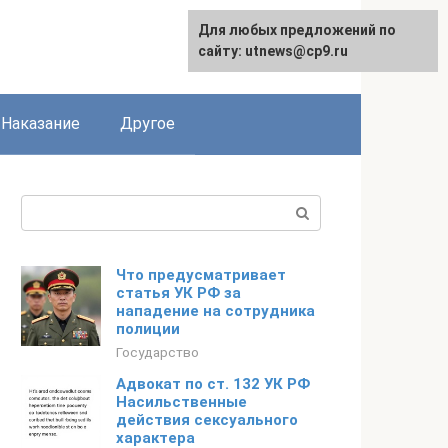
Для любых предложений по
сайту: utnews@cp9.ru
Наказание
Другое
Поиск:
Что предусматривает
статья УК РФ за
нападение на сотрудника
полиции
Государство
Адвокат по ст. 132 УК РФ
Насильственные
действия сексуального
характера