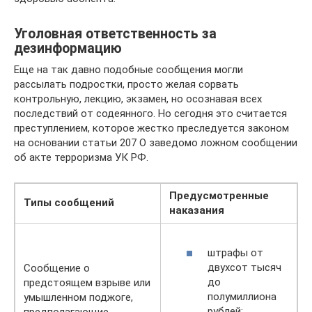
Уголовная ответственность за
дезинформацию
Еще на так давно подобные сообщения могли
рассылать подростки, просто желая сорвать
контрольную, лекцию, экзамен, но осознавая всех
последствий от содеянного. Но сегодня это считается
преступлением, которое жестко преследуется законом
на основании статьи 207 О заведомо ложном сообщении
об акте терроризма УК РФ.
Предусмотренные
Типы сообщений
наказания
штрафы от
двухсот тысяч
Сообщение о
до
предстоящем взрыве или
полумиллиона
умышленном поджоге,
рублей;
предполагающие