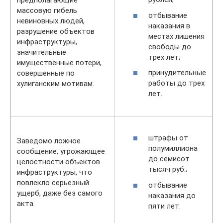
массовую гибель
отбывание
невиновных людей,
наказания в
разрушение объектов
местах лишения
инфраструктуры,
свободы до
значительные
трех лет;
имущественные потери,
принудительные
совершенные по
работы до трех
хулиганским мотивам.
лет.
штрафы от
Заведомо ложное
полумиллиона
сообщение, угрожающее
до семисот
целостности объектов
тысяч руб.;
инфраструктуры, что
повлекло серьезный
отбывание
ущерб, даже без самого
наказания до
акта.
пяти лет.