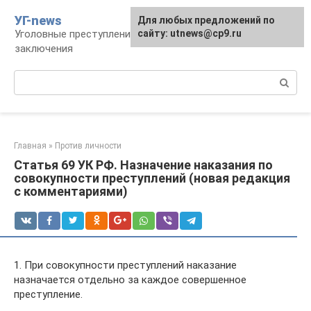
Перейти
УГ-news
Для любых предложений по
к
Уголовные преступления, наказания, места
сайту: utnews@cp9.ru
контенту
заключения
Поиск:
Главная
»
Против личности
Статья 69 УК РФ. Назначение наказания по
совокупности преступлений (новая редакция
с комментариями)
1. При совокупности преступлений наказание
назначается отдельно за каждое совершенное
преступление.