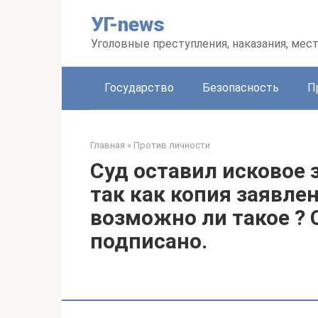
Перейти
УГ-news
к
контенту
Уголовные преступления, наказания, мес
Государство
Безопасность
П
Главная
»
Против личности
Суд оставил исковое 
так как копия заявле
возможно ли такое ? 
подписано.