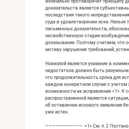
изначально противоречит принципу д
доказательств является субъективны
последствия такого непредставления
суда в удовлетворении иска. Нельзя 
письменных доказательств, обоснов
несвойственную стадии возбуждения
доказывания. Поэтому считаем, что 
мотиву нарушения требований, устано
Новеллой является указание в коммен
недостатков должен быть разумным. 
что продолжительность срока для ис
каждом конкретном случае с учетом 
возможности их исправления <1>. К 
распространенной является ситуация
об оставлении искового заявления б
уже истек.
——————————— <1> См. п. 2 Постанов