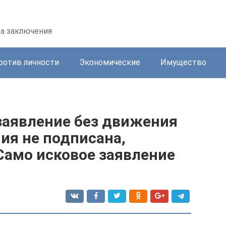
та заключения
ротив личности
Экономические
Имущество
заявление без движения
ния не подписана,
Само исковое заявление