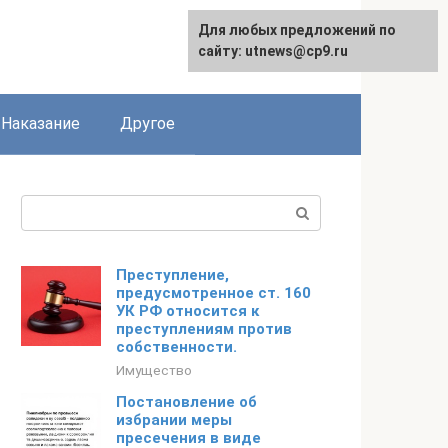
Для любых предложений по
сайту: utnews@cp9.ru
Наказание
Другое
Поиск:
Преступление,
предусмотренное ст. 160
УК РФ относится к
преступлениям против
собственности.
Имущество
Постановление об
избрании меры
пресечения в виде