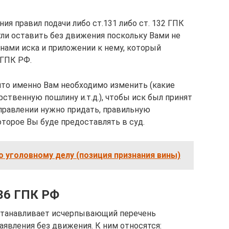
ия правил подачи либо ст.131 либо ст. 132 ГПК
гли оставить без движения поскольку Вами не
нами иска и приложении к нему, который
 ГПК РФ.
 что именно Вам необходимо изменить (какие
ственную пошлину и.т.д.), чтобы иск был принят
правлении нужно придать, правильную
торое Вы буде предоставлять в суд.
о уголовному делу (позиция признания вины)
36 ГПК РФ
устанавливает исчерпывающий перечень
аявления без движения. К ним относятся: