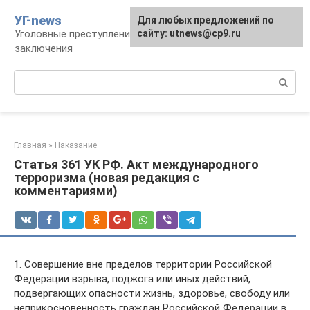
Перейти
УГ-news
Для любых предложений по
к
Уголовные преступления, наказания, места
сайту: utnews@cp9.ru
контенту
заключения
Поиск:
Главная
»
Наказание
Статья 361 УК РФ. Акт международного
терроризма (новая редакция с
комментариями)
1. Совершение вне пределов территории Российской
Федерации взрыва, поджога или иных действий,
подвергающих опасности жизнь, здоровье, свободу или
неприкосновенность граждан Российской Федерации в