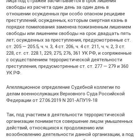
лица под стражей засчитывается в срок лишения
свободы из расчета один день за один день в
отношении осужденных при особо опасном рецидиве
преступлений; осужденных, которым смертная казнь в
порядке помилования заменена пожизненным лишением
свободы или лишением свободы на срок двадцать пять
лет; осужденных за преступления, предусмотренные ст.
ст. 205 — 205.5, ч. ч. 3, 4 ст. 206, ч. 4 ст. 211, ч. ч. 2, 3 ст.
228, ст. ст. 228.1, 229, 275, 276, 361 УК РФ, и сопряженные
с осуществлением террористической деятельности
преступления, предусмотренные ст. ст. 277 — 279 и 360
УК РФ.
Апелляционное определение Судебной коллегии по
делам военнослужащих Верховного Суда Российской
Федерации от 27.06.2019 N 201-АПУ19-18
Так, под участием в деятельности террористической
организации понимается совершение лицом умышленных
действий, относящихся к продолжению или
возобновлению деятельности данной организации, а под