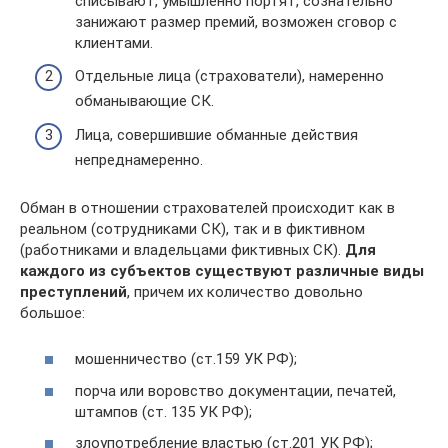
списывают, умышленно портят, сознательно
занижают размер премий, возможен сговор с
клиентами.
Отдельные лица (страхователи), намеренно
обманывающие СК.
Лица, совершившие обманные действия
непреднамеренно.
Обман в отношении страхователей происходит как в
реальном (сотрудниками СК), так и в фиктивном
(работниками и владельцами фиктивных СК).
Для
каждого из субъектов существуют различные виды
преступлений
, причем их количество довольно
большое:
мошенничество (ст.159 УК РФ);
порча или воровство документации, печатей,
штампов (ст. 135 УК РФ);
злоупотребление властью (ст.201 УК РФ);