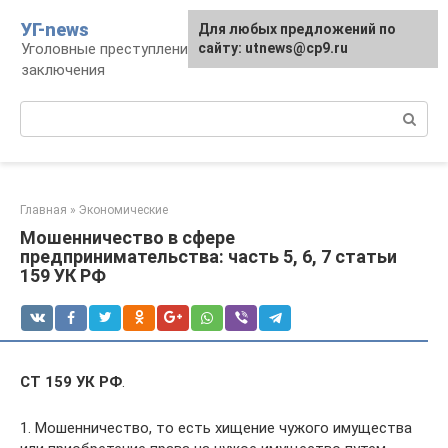
Перейти
УГ-news
Для любых предложений по
к
Уголовные преступления, наказания, места
сайту: utnews@cp9.ru
контенту
заключения
Поиск:
Главная
»
Экономические
Мошенничество в сфере
предпринимательства: часть 5, 6, 7 статьи
159 УК РФ
СТ 159 УК РФ
.
1. Мошенничество, то есть хищение чужого имущества