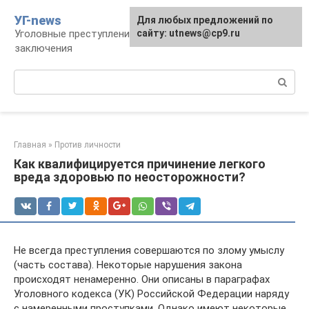
Перейти
УГ-news
Для любых предложений по
к
Уголовные преступления, наказания, места
сайту: utnews@cp9.ru
контенту
заключения
Поиск:
Главная
»
Против личности
Как квалифицируется причинение легкого
вреда здоровью по неосторожности?
Не всегда преступления совершаются по злому умыслу
(часть состава). Некоторые нарушения закона
происходят ненамеренно. Они описаны в параграфах
Уголовного кодекса (УК) Российской Федерации наряду
с намеренными проступками. Однако имеют некоторые