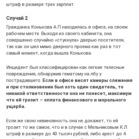
штраф в размере трех зарплат.
Случай 2
Гражданка Конькова А.П находилась в офисе, на своем
рабочем месте. Выходя из своего кабинета, она
совершенно случайно «стукнула» дверью посетителя,
так как он шел мимо дверного проема как раз в тот
самый момент, когда вышла Конькова.
Инцидент был классифицирован как легкие телесные
повреждения, обнаружив гематому на лбу у
пострадавшего.
Если в офисе висят камеры слежения
и при столкновении был хоть один свидетель, то
никакой ответственности она не понесет, максимум
что ей грозит – оплата финансового и морального
ущерба.
Если же свою невиновность она не докажет, то ей
грозит то же самое, что и в случае с Мельниковым К.Л:
штраф в размере до 40 тысяч рублей, либо арест до 4