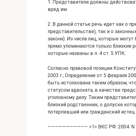
1. Представители должны действоват
вред им.
2. В данной статье речь идет как о 
представительстве), так и о законны
закона). Из числа лиц, которые могут
прямо упоминаются только близкие ро
которые названы в п. 4 ст. 5 УПК.
Согласно правовой позиции Конститу
2003 г.; Определение от 5 февраля 20
быть истолкована таким образом, чт
статусом адвоката, в качестве пред
уголовному делу. Таким представите
близкий родственник, о допуске кото
потерпевший или гражданский истец 
——————————— <1> ВКС РФ. 2004. N 3;