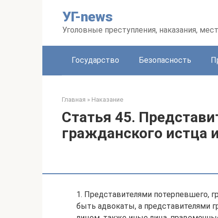
Перейти
УГ-news
к
контенту
Уголовные преступления, наказания, мес
Государство
Безопасность
П
Главная
»
Наказание
Статья 45. Представи
гражданского истца и
1. Представителями потерпевшего, г
быть адвокаты, а представителями 
лицом, также иные лица, правомочны