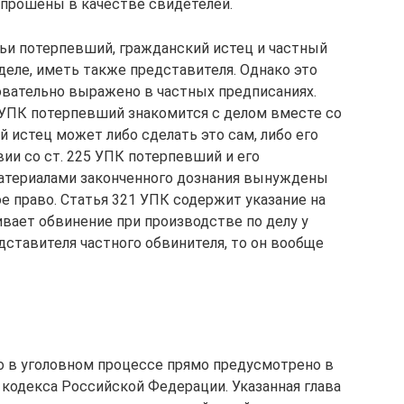
допрошены в качестве свидетелей.
тьи потерпевший, гражданский истец и частный
 деле, иметь также представителя. Однако это
овательно выражено в частных предписаниях.
6 УПК потерпевший знакомится с делом вместе со
 истец может либо сделать это сам, либо его
ии со ст. 225 УПК потерпевший и его
материалами законченного дознания вынуждены
е право. Статья 321 УПК содержит указание на
ивает обвинение при производстве по делу у
дставителя частного обвинителя, то он вообще
о в уголовном процессе прямо предусмотрено в
о кодекса Российской Федерации. Указанная глава