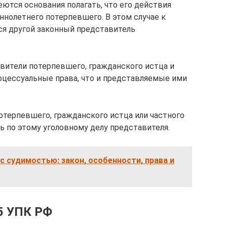
еются основания полагать, что его действия
нолетнего потерпевшего. В этом случае к
ся другой законный представитель
.
авители потерпевшего, гражданского истца и
оцессуальные права, что и представляемые ими
потерпевшего, гражданского истца или частного
ь по этому уголовному делу представителя.
 с судимостью: закон, особенности, права и
5 УПК РФ