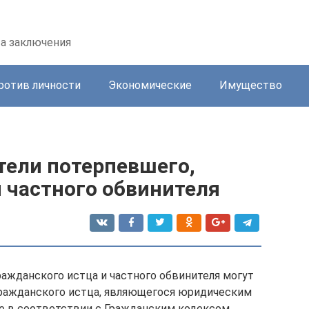
та заключения
ротив личности
Экономические
Имущество
тели потерпевшего,
 частного обвинителя
ражданского истца и частного обвинителя могут
гражданского истца, являющегося юридическим
е в соответствии с Гражданским кодексом