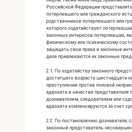
Российской Федерации представлять 
потерпевшего или гражданского истц
родственников потерпевшего или гра
которого ходатайствует потерпевший 
законных интересов потерпевших, я
физическому или психическому сос
защищать свои права и законные инт
деле привлекаются их законные пред
2.1. По ходатайству законного пред
достигшего возраста шестнадцати л
преступление против половой непри
адвоката в качестве представителя 
дознавателем, следователем или судо
адвоката компенсируются за счет с
2.2. По постановлению дознавателя, 
законный представитель несовершен