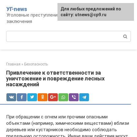
Перейти
УГ-news
Для любых предложений по
к
Уголовные преступления, наказания, места
сайту: utnews@cp9.ru
контенту
заключения
Поиск:
Главная
»
Безопасность
Привлечение к ответственности за
уничтожение и повреждение лесных
насаждений
При обращении с огнем или прочими опасными
объектами (например, химическими веществами) вблизи
деревьев или кустарников необходимо соблюдать
предельную осторожность. Иначе ваши действия могут