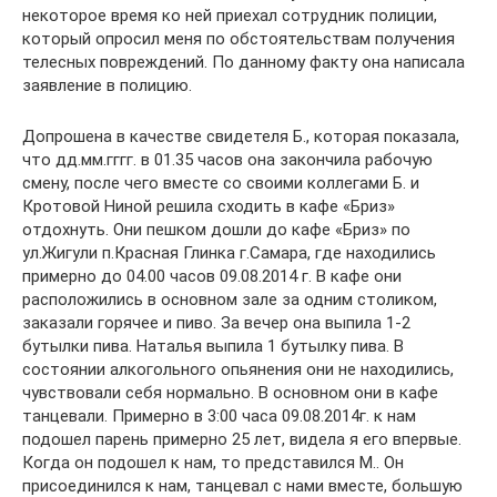
некоторое время ко ней приехал сотрудник полиции,
который опросил меня по обстоятельствам получения
телесных повреждений. По данному факту она написала
заявление в полицию.
Допрошена в качестве свидетеля Б., которая показала,
что дд.мм.гггг. в 01.35 часов она закончила рабочую
смену, после чего вместе со своими коллегами Б. и
Кротовой Ниной решила сходить в кафе «Бриз»
отдохнуть. Они пешком дошли до кафе «Бриз» по
ул.Жигули п.Красная Глинка г.Самара, где находились
примерно до 04.00 часов 09.08.2014 г. В кафе они
расположились в основном зале за одним столиком,
заказали горячее и пиво. За вечер она выпила 1-2
бутылки пива. Наталья выпила 1 бутылку пива. В
состоянии алкогольного опьянения они не находились,
чувствовали себя нормально. В основном они в кафе
танцевали. Примерно в 3:00 часа 09.08.2014г. к нам
подошел парень примерно 25 лет, видела я его впервые.
Когда он подошел к нам, то представился М.. Он
присоединился к нам, танцевал с нами вместе, большую