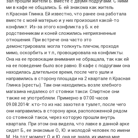
зал прошли жители Б. вместе с двумя подругами. С ними
ми в кафе не общались. Б. ей знакома как житель
п.Красная Глинка. Ей известно, что ранее она работала
вместе с моей матерью и у них произошел какой-то
конфликт. Из-за этого конфликта у Б. к её
родственникам и коней сложились неприязненные
отношения. При встрече она часто это
демонстрировала: могла толкнуть плечом, проходя
мимо, оскорбить и т.п., провоцировала на конфликты.
Она на ее провокации внимания не обращала, так как ей
на ее поведение было все равно. В кафе с подругами она
находилась длительное время, после чего ушли и
направились в сторону площади на 2 квартале п.Красная
Глинка (кресты). Там они находились возле хлебного
магазина недалеко от стоянки такси. Спиртное они
также не употребляли. Примерно в 07.00 часов
09.08.2014г. кто-то из нас захотел в туалет, после чего
они направились в сторону арки, расположенной рядом
со стоянкой такси, через которую прошли внутрь
квартала. При этом она видела, что лавке в данной арке
сидят Б., ее знакомые О., Ю. и молодой человек по имени
М.. На тот момент О. и Ю. она не знала, их имена мне