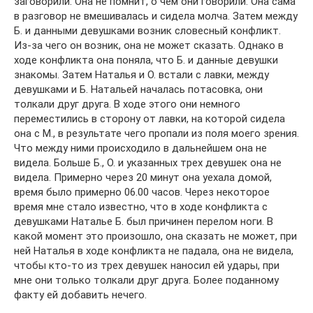
заговорили. Она не помнит, о чем они говорили. Она сама
в разговор не вмешивалась и сидела молча. Затем между
Б. и данными девушками возник словесный конфликт.
Из-за чего он возник, она не может сказать. Однако в
ходе конфликта она поняла, что Б. и данные девушки
знакомы. Затем Наталья и О. встали с лавки, между
девушками и Б. Натальей началась потасовка, они
толкали друг друга. В ходе этого они немного
переместились в сторону от лавки, на которой сидела
она с М., в результате чего пропали из поля моего зрения.
Что между ними происходило в дальнейшем она не
видела. Больше Б., О. и указанных трех девушек она не
видела. Примерно через 20 минут она уехала домой,
время было примерно 06.00 часов. Через некоторое
время мне стало известно, что в ходе конфликта с
девушками Наталье Б. был причинен перелом ноги. В
какой момент это произошло, она сказать не может, при
ней Наталья в ходе конфликта не падала, она не видела,
чтобы кто-то из трех девушек наносил ей удары, при
мне они только толкали друг друга. Более поданному
факту ей добавить нечего.