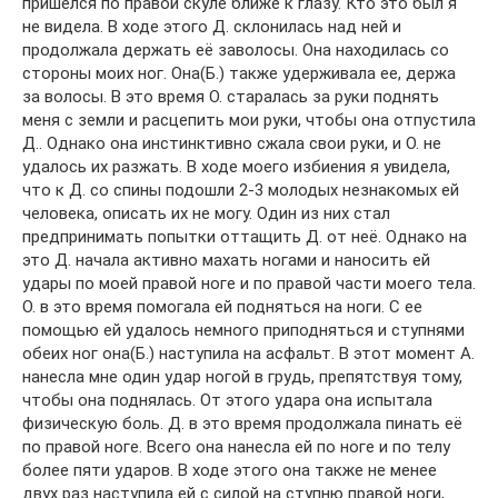
пришелся по правой скуле ближе к глазу. Кто это был я
не видела. В ходе этого Д. склонилась над ней и
продолжала держать её заволосы. Она находилась со
стороны моих ног. Она(Б.) также удерживала ее, держа
за волосы. В это время О. старалась за руки поднять
меня с земли и расцепить мои руки, чтобы она отпустила
Д.. Однако она инстинктивно сжала свои руки, и О. не
удалось их разжать. В ходе моего избиения я увидела,
что к Д. со спины подошли 2-3 молодых незнакомых ей
человека, описать их не могу. Один из них стал
предпринимать попытки оттащить Д. от неё. Однако на
это Д. начала активно махать ногами и наносить ей
удары по моей правой ноге и по правой части моего тела.
О. в это время помогала ей подняться на ноги. С ее
помощью ей удалось немного приподняться и ступнями
обеих ног она(Б.) наступила на асфальт. В этот момент А.
нанесла мне один удар ногой в грудь, препятствуя тому,
чтобы она поднялась. От этого удара она испытала
физическую боль. Д. в это время продолжала пинать её
по правой ноге. Всего она нанесла ей по ноге и по телу
более пяти ударов. В ходе этого она также не менее
двух раз наступила ей с силой на ступню правой ноги,