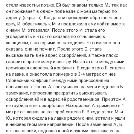
стали известны позже. Ей был знаком только М., так как
он проживает в одном подъезде с моей матерью по
адресу: (скрыто). Когда они проходили обратно через
арку, И. обратилась к М. и предложила ему пойти вместе
с нами. М. отказался. После этого И. стала его
уговаривать и что-то сказала по отношению к
женщинам, с которыми он находился. Что именно она
сказала, она не помнит. После этого Б. стала
высказывать в её адрес оскорбления, а также плохо
говорить про её маму и сестру. Из-за этого между ними
произошел словесный конфликт. В ходе этого Б. сидела
на лавке, а онастояла примерно в 3-4 метрах от нее.
Словесный конфликт между ними происходил на
повышенных тонах. А. заступилась за меня и сделала Б.
замечание, попросила прекратить высказывать
оскорбления ей и в адрес её родственников. При этом А.
не грубила и не оскорбляла. Находилась А. примерно в 1
метре от лавки, на которой сидела Б. В ходе этого М. и
Ю., которая сидела на лавке рядом с ним, встали и ушли
в неизвестном мне направлении. После замечания А., Б.
встала славки, подошла к ней и руками схватила ее за