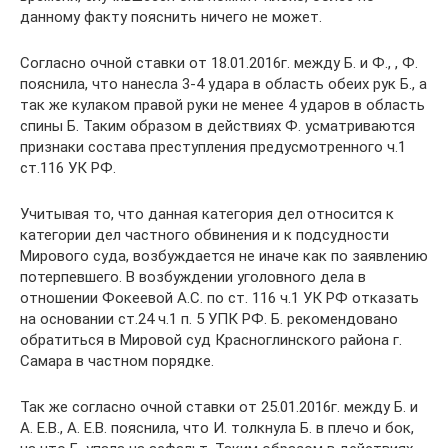
данному факту пояснить ничего не может.
Согласно очной ставки от 18.01.2016г. между Б. и Ф., , Ф.
пояснила, что нанесла 3-4 удара в область обеих рук Б., а
так же кулаком правой руки не менее 4 ударов в область
спины Б. Таким образом в действиях Ф. усматриваются
признаки состава преступления предусмотренного ч.1
ст.116 УК РФ.
Учитывая то, что данная категория дел относится к
категории дел частного обвинения и к подсудности
Мирового суда, возбуждается не иначе как по заявлению
потерпевшего. В возбуждении уголовного дела в
отношении Фокеевой А.С. по ст. 116 ч.1 УК РФ отказать
на основании ст.24 ч.1 п. 5 УПК РФ. Б. рекомендовано
обратиться в Мировой суд Красноглинского района г.
Самара в частном порядке.
Так же согласно очной ставки от 25.01.2016г. между Б. и
А. Е.В., А. Е.В. пояснила, что И. толкнула Б. в плечо и бок,