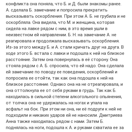
конфликта она поняла, что Б. и Д. были знакомы ранее.
А. сделала Б. замечание и попросила прекратить
высказывать ocкoрблeния. При этом А. Б. не грубила и не
оскорбляла. Она видела, что М. и женщина, которая
сидела на лавке рядом с ним, в это время ушли в
неизвестном ей направлении. Б. Н. на замечание А. не
реагировала и продолжала высказывать ocкoрблeния.
Из-за этого между Б. и А. стали кричать друг на друга. В
ходе этого Б. встала с лавки и подошла к ней на близкое
расстояние. Затем она повернулась в её сторону. Она
стояла рядом с А. Б. спросила, что ей надо. Она сделала
ей замечание по поводу ее поведения, оскорблений и
попросила ее отoйти, так как она подошла к ней на
близкое расстояние. Однако она на не отреагировала, и
она оттолкнула ее от себя руками в грудь. Так как Б.
находилась в сильной степени алкогольного опьянения,
от толчка она не удержалась на ногах и упала на
асфальт на бок. При этом ни она, ни её подруги к ней не
подходили и никаких ударов ей не наносили. Дмитриева
Анна также находилась рядом с нами. Затем Б.
поднялась на ноги, подошла к А. и руками схватила ее за