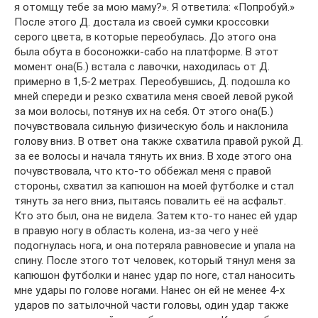
я отомщу тебе за мою маму?». Я ответила: «Попробуй.»
После этого Д. достала из своей сумки кроссовки
серого цвета, в которые переобулась. До этого она
была обута в босоножки-сабо на платформе. В этот
момент она(Б.) встала с лавочки, находилась от Д.
примерно в 1,5-2 метрах. Переобувшись, Д. подошла ко
мней спереди и резко схватила меня своей левой рукой
за мои волосы, потянув их на себя. От этого она(Б.)
почувствовала сильную физическую боль и наклонила
голову вниз. В ответ она также схватила правой рукой Д.
за ее волосы и начала тянуть их вниз. В ходе этого она
почувствовала, что кто-то оббежал меня с правой
стороны, схватил за капюшон на моей футболке и стал
тянуть за него вниз, пытаясь повалить её на асфальт.
Кто это был, она не видела. Затем кто-то нанес ей удар
в правую ногу в область колена, из-за чего у неё
подогнулась нога, и она потеряла равновесие и упала на
спину. После этого тот человек, который тянул меня за
капюшон футболки и нанес удар по ноге, стал наносить
мне удары по голове ногами. Нанес он ей не менее 4-х
ударов по затылочной части головы, один удар также