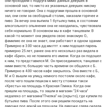
они проходили с подруга мимо данных девушек в
основной зал, то никто из указанных девушек никому
ничего не говорил. Она с подругами прошла в основной
зал, они сели за свободный столик, заказали горячее и
пиво. За вечер она выпила 1 бутылку пива, в состоянии
алкогольного опьянения она не находилась, чувствовала
себя нормально. В основном мы в кафе танцевали. В
какой-то момент она увидела свою знакомую О.,
фамилию ее она не знает, они работают в одном здании.
Примерно в 3.00 часа дд.мм.гггг. к ним подошел парень
примерно 25 лет, ранее она его несколько раз видела в
кафе «Бриз», но не помнила его имени. Когда он подошел
к ним, то представился М.. Он присоединился, танцевал с
ними вместе, большую часть времени он общался с Б..
Примерно в 4.00 часов кафе закрылось. Она вместе с Б.,
М. и О. вышли на улицу, немного постояли около кафе,
после чего пошли пешком к месту стоянки такси
«Кресты» на площадь п.Красная Глинка. Когда они
пришли на площадь, то зашли в магазин “24 часа”
недалеко от магазина“Пчелка” на (скрыто), где купили по
бутылке пива. После этого они решили посидеть на
лавочке под аркой на площади. На лавочке слева сидела