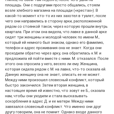
площадь. Они с подругами просто общались, стояли
возле хлебного магазина на площади («крестах»). В
какой-то момент кто-то из них захотел в туалет, после
чего они направились в сторону арки, расположенной
рядом со стоянкой такси, через которую прошли внутрь
квартала. При этом она видела, что лавке в данной арке
сидят три женщины и молодой человек по имени М.,
который ей немного был знаком, однако его фамилию,
телефон и адрес проживания она не знает. Когда они
проходили обратно через арку, она обратилась к М. и
предложила ей пойти вместе с ними. М. отказался. После
этого она спросила у него, весело ли ему. Женщина,
которая сидела рядом с М. на лавке, что-то сказала ей.
Данную женщину она не знает, описать ее не может.
Между ними произошел словесный конфликт, который
быстро закончился. Затем вторая женщина, в
настоящее время ей известно, что зовут ее Б., сказала
нам, чтобы они уходили и стала высказывать
оскорбления в адрес Д. и ее матери. Между ними
завязался словесный конфликт. Что именно они друг
другу говорили, она не помнит. Однако входе данного