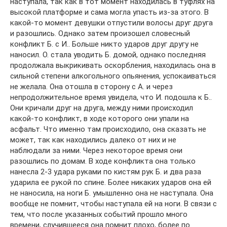
наступала, так как в тот момент находилась в туфлях на
высокой платформе и сама могла упасть из-за этого. В
какой-то момент девушки отпустили волосы друг друга
и разошлись. Однако затем произошел словесный
конфликт Б. с И.. Больше никто ударов друг другу не
наносил. О. стала уводить Б. домой, однако последняя
продолжала выкрикивать оскорбления, находилась она в
сильной степени алкогольного опьянения, успокаиваться
не желала. Она отошла в сторону с А. и через
непродолжительное время увидела, что И. подошла к Б..
Они кричали друг на друга, между ними происходил
какой-то конфликт, в ходе которого они упали на
асфальт. Что именно там происходило, она сказать не
может, так как находились далеко от них и не
наблюдали за ними. Через некоторое время они
разошлись по домам. В ходе конфликта она только
нанесла 2-3 удара руками по кистям рук Б. и два раза
ударила ее рукой по спине. Более никаких ударов она ей
не наносила, на ноги Б. умышленно она не наступала. Она
вообще не помнит, чтобы наступала ей на ноги. В связи с
тем, что после указанных событий прошло много
времени, случившееся она помнит плохо, более по