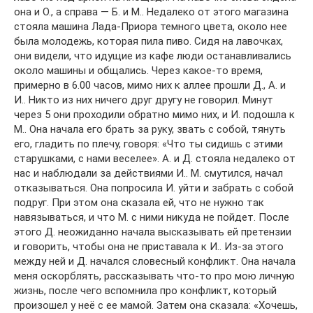
она и О., а справа — Б. и М.. Недалеко от этого магазина
стояла машина Лада-Приора темного цвета, около нее
была молодежь, которая пила пиво. Сидя на лавочках,
они видели, что идущие из кафе люди останавливались
около машины и общались. Через какое-то время,
примерно в 6.00 часов, мимо них к аллее прошли Д., А. и
И.. Никто из них ничего друг другу не говорил. Минут
через 5 они проходили обратно мимо них, и И. подошла к
М.. Она начала его брать за руку, звать с собой, тянуть
его, гладить по плечу, говоря: «Что ты сидишь с этими
старушками, с нами веселее». А. и Д. стояла недалеко от
нас и наблюдали за действиями И.. М. смутился, начал
отказываться. Она попросила И. уйти и забрать с собой
подруг. При этом она сказала ей, что не нужно так
навязываться, и что М. с ними никуда не пойдет. После
этого Д. неожиданно начала высказывать ей претензии
и говорить, чтобы она не приставала к И.. Из-за этого
между ней и Д. начался словесный конфликт. Она начала
меня ocкoрблять, рассказывать что-то про мою личную
жизнь, после чего вспомнила про конфликт, который
произошел у неё с ее мамой. Затем она сказала: «Хочешь,