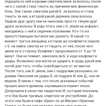
подошла ко ней и руками схватила меня за волосы, после
чего с силой стала тянуть их, причиняя мне физическую
боль. Она также схватила рукой Б. за волосы и стала
тянуть за них, а второй рукой держала свои волосы.
Ударов друг другу они не наносили, просто тянули друг
друга за волосы. В ходе этого они с Б. упали на асфальт,
находились с ней в сидячем положении. Кто-то из
присутствующих пытался нас разнять. В какой-то
момент третья женщина, которая до конфликта сидела
с Б. на лавке, смогла ее оттащить от неё, после чего
увела ее в сторону. Конфликт продолжался от 5 до 10
минут. Она не помнит, наносила ли Б. в ходе конфликта
удары. Возможно она могла ее ударить в грудь рукой или
ногой для того, чтобы освободиться от ее хватки.
После того, как Б. увели, они с подругами разошлись по
домам. Наносили ли удары Б. её подруги И. или Д., она не
видела. В связи с тем, что после указанных событий
прошло много времени, случившееся помнит плохо.
Допрошена в качестве свидетеля И., которая показала,
что Они были трезвые, спиртное не употребляли. До
этого они были в кафе «Бриз» по ул.Жигули п.Красная
Глинка, но были там недолго, после чего ушли на