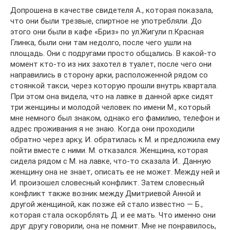
Допрошена в качестве свидетеля А., которая показала,
что они были трезвые, спиртное не употребляли. До
этого они были в кафе «Бриз» по ул.Жигули п.Красная
Глинка, были они там недолго, после чего ушли на
площадь. Они с подругами просто общались. В какой-то
момент кто-то из них захотел в туалет, после чего они
направились в сторону apки, расположенной рядом со
стоянкой такси, через которую прошли внутрь квартала.
При этом она видела, что на лавке в данной арке сидят
три женщины и молодой человек по имени М., который
мне немного был знаком, однако его фамилию, телефон и
адрес проживания я не знаю. Когда они проходили
обратно через арку, И. обратилась к М. и предложила ему
пойти вместе с ними. М. отказался. Женщина, которая
сидела рядом с М. на лавке, что-то сказала И.. Данную
женщину она не знает, описать ее не может. Между ней и
И. произошел словесный конфликт. Затем словесный
конфликт также возник между Дмитриевой Анной и
другой женщиной, как позже ей стало известно — Б.,
которая стала оскорблять Д. и ее мать. Что именно они
друг другу говорили, она не помнит. Мне не понравилось,