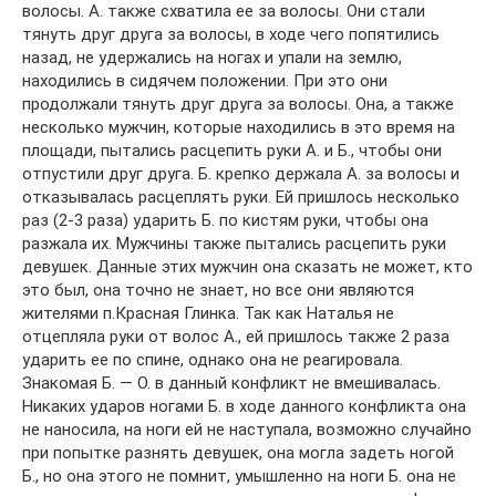
волосы. А. также схватила ее за волосы. Они стали
тянуть друг друга за волосы, в ходе чего попятились
назад, не удержались на ногах и упали на землю,
находились в сидячем положении. При это они
продолжали тянуть друг друга за волосы. Она, а также
несколько мужчин, которые находились в это время на
площади, пытались расцепить руки А. и Б., чтобы они
отпустили друг друга. Б. крепко держала А. за волосы и
отказывалась расцеплять руки. Ей пришлось несколько
раз (2-3 раза) ударить Б. по кистям руки, чтобы она
разжала их. Мужчины также пытались расцепить руки
девушек. Данные этих мужчин она сказать не может, кто
это был, она точно не знает, но все они являются
жителями п.Красная Глинка. Так как Наталья не
отцепляла руки от волос А., ей пришлось также 2 раза
ударить ее по спине, однако она не реагировала.
Знакомая Б. — О. в данный конфликт не вмешивалась.
Никаких ударов ногами Б. в ходе данного конфликта она
не наносила, на ноги ей не наступала, возможно случайно
при попытке разнять девушек, она могла задеть ногой
Б., но она этого не помнит, умышленно на ноги Б. она не