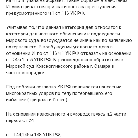
на что Б. упала на асфальт. Таким образом в действиях
И. усматриваются признаки состава преступления
предусмотренного ч.1 ст.116 УК РФ.
Учитывая то, что данная категория дел относится к
категории дел частного обвинения и к подсудности
Мирового суда, возбуждается не иначе как по заявлению
потерпевшего. В возбуждении уголовного дела в
отношении И. по ст.116 ч.1 УК РФ отказать на основании
ст.24 ч.1 п. 5 УПК РФ. Б. рекомендовано обратиться в
Мировой суд Красноглинского района г. Самара в
частном порядке.
Под побоями согласно УК РФ понимается нанесение
многократных ударов по телу потерпевшего, его
избиение (три раза и более).
На основании изложенного и руководствуясь п.2 части
первой ст.24,
cт. 144,145 и 148 УПК РФ,