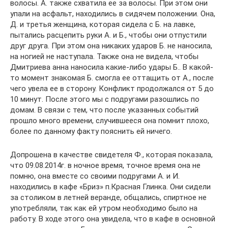
волосы. А. также схватила ее за волосы. При этом они
упали на асфальт, находились в сидячем положении. Она,
Д. и третья женщина, которая сидела с Б. на лавке,
пытались расцепить руки А. и Б., чтобы они отпустили
друг друга. При этом она никаких ударов Б. не наносила,
на ногией не наступала. Также она не видела, чтобы
Дмитриева анна наносила какие-либо удары Б.. В какой-
то момент знакомая Б. смогла ее оттащить от А., после
чего увела ее в сторону. Конфликт продолжался от 5 до
10 минут. После этого мы с подругами разошлись по
домам. В связи с тем, что после указанных событий
прошло много времени, случившееся она помнит плохо,
более по данному факту пояснить ей ничего.
Допрошена в качестве свидетеля Ф., которая показала,
что 09.08.2014г. в ночное время, точное время она не
помню, она вместе со своими подругами А. и И.
находились в кафе «Бриз» п.Красная Глинка. Они сидели
за столиком в летней веранде, общались, спиртное не
употребляли, так как ей утром необходимо было на
работу. В ходе этого она увидела, что в кафе в основной