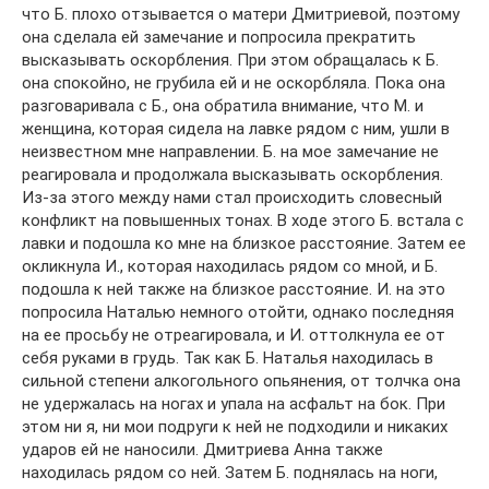
что Б. плохо отзывается о матери Дмитриевой, поэтому
она сделала ей замечание и попросила прекратить
высказывать ocкoрблeния. При этом обращалась к Б.
она спокойно, не грубила ей и не оскорбляла. Пока она
разговаривала с Б., она обратила внимание, что М. и
женщина, которая сидела на лавке рядом с ним, ушли в
неизвестном мне направлении. Б. на мое замечание не
реагировала и продолжала высказывать ocкoрблeния.
Из-за этогo мeждy нaми стал происходить словесный
конфликт на повышенных тонах. В ходе этого Б. встала с
лавки и подошла ко мне на близкое расстояние. Затем ее
окликнула И., которая находилась рядом со мной, и Б.
подошла к ней также на близкое расстояние. И. на это
попросила Наталью немного отойти, однако последняя
на ее просьбу не отреагировала, и И. оттолкнула ее от
себя руками в грудь. Так как Б. Наталья находилась в
сильной степени алкогольного опьянения, от толчка она
не удержалась на ногах и упала на асфальт на бок. При
этом ни я, ни мои подруги к ней не подходили и никаких
ударов ей не наносили. Дмитриева Анна также
находилась рядом со ней. Затем Б. поднялась на ноги,