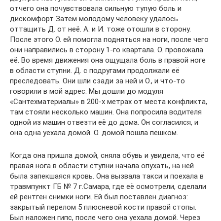
отчего она почувствовала сильную тупую боль и
дискомфорт Затем молодому человеку удалось
оттащить Д. от неё. А. и И. тоже отошли в сторону.
После этого О. ей помогла подняться на ноги, после чего
они направились в сторону 1-го квартала. О. провожала
её. Во время движения она ощущала боль в правой ноге
в области ступни. Д. с подругами продолжали её
преследовать. Они шли сзади за ней и О., и что-то
говорили в мой адрес. Мы дошли до модуля
«Сантехматериалы» в 200-х метрах от места конфликта,
там стояли несколько машин. Она попросила водителя
одной из машин отвезти её до дома. Он согласился, и
она одна уехала домой. О. домой пошла пешком.
Когда она пришла домой, сняла обувь и увидела, что её
правая нога в области ступни начала опухать, на ней
была запекшаяся кровь. Она вызвала такси и поехала в
травмпункт ГБ № 7 г.Самара, где её осмотрели, сделали
ей рентген снимки ноги. Ей был поставлен диагноз:
закрытый перелом 5 плюсневой кости правой стопы.
Был наложен гипс, после чего она уехала домой. Через