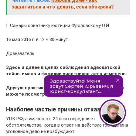
Читайте также:
Кража в доме - как
защититься и что делать, если обокрали?
Г. Самары советнику юстиции Фроловскому О.И.
16 мая 2016 г. в 12 ч 30 минут.
Дознаватель
Здесь и далее в целях соблюдения адвокатской
тайны имена и фамилии участников дела изменены
Другую практику адвоката Анатолия Антонова Вы
можете посмотреть в открытом доступе здесь
Наиболее частые причины отказа
УПК РФ, а именно ст. 24 ясно определяет
обстоятельства, когда в ответ на действие гражданина
уголовное дело не возбуждают.