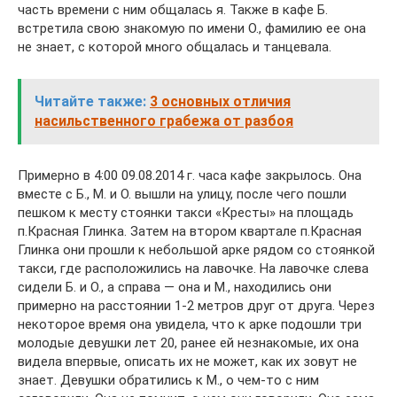
часть времени с ним общалась я. Также в кафе Б.
встретила свою знакомую по имени О., фамилию ее она
не знает, с которой много общалась и танцевала.
Читайте также:
3 основных отличия
насильственного грабежа от разбоя
Примерно в 4:00 09.08.2014 г. часа кафе закрылось. Она
вместе с Б., М. и О. вышли на улицу, после чего пошли
пешком к месту стоянки такси «Кресты» на площадь
п.Красная Глинка. Затем на втором квартале п.Красная
Глинка они прошли к небольшой арке рядом со стоянкой
такси, где расположились на лавочке. На лавочке слева
сидели Б. и О., а справа — она и М., находились они
примерно на расстоянии 1-2 метров друг от друга. Через
некоторое время она увидела, что к арке подошли три
молодые девушки лет 20, ранее ей незнакомые, их она
видела впервые, описать их не может, как их зовут не
знает. Девушки обратились к М., о чем-то с ним