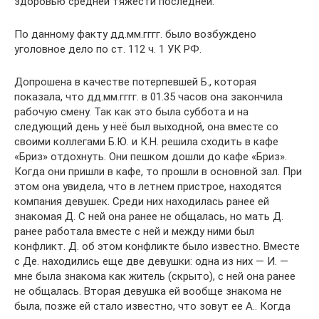
здоровью средней тяжести последней.
По данному факту дд.мм.гггг. было возбуждено
уголовное дело по ст. 112 ч. 1 УК РФ.
Допрошена в качестве потерпевшей Б., которая
показала, что дд.мм.гггг. в 01.35 часов она закончила
рабочую смену. Так как это была суббота и на
следующий день у неё был выходной, она вместе со
своими коллегами Б.Ю. и К.Н. решила сходить в кафе
«Бриз» отдохнуть. Они пешком дошли до кафе «Бриз».
Когда они пришли в кафе, то прошли в основной зал. При
этом она увидела, что в летнем пристрое, находятся
компания девушек. Среди них находилась ранее ей
знакомая Д. С ней она ранее не общалась, но мать Д.
ранее работала вместе с ней и между ними был
конфликт. Д. об этом конфликте было известно. Вместе
с Де. находились еще две девушки: одна из них — И. —
мне была знакома как житель (скрыто), с ней она ранее
не общалась. Вторая девушка ей вообще знакома не
была, позже ей стало известно, что зовут ее А.. Когда