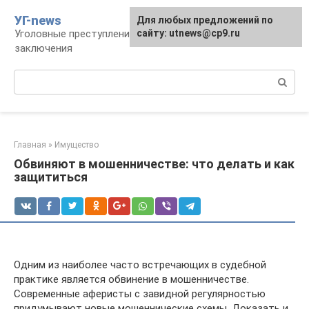
Перейти
УГ-news
Для любых предложений по
к
Уголовные преступления, наказания, места
сайту: utnews@cp9.ru
контенту
заключения
Поиск:
Главная
»
Имущество
Обвиняют в мошенничестве: что делать и как
защититься
Одним из наиболее часто встречающих в судебной
практике является обвинение в мошенничестве.
Современные аферисты с завидной регулярностью
придумывают новые мошеннические схемы. Доказать и