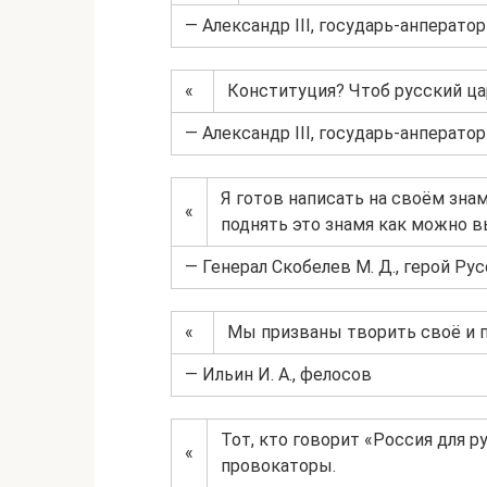
— Александр III, государь-анператор
«
Конституция? Чтоб русский ца
— Александр III, государь-анператор
Я готов написать на своём знам
«
поднять это знамя как можно 
— Генерал Скобелев М. Д., герой Р
«
Мы призваны творить своё и п
— Ильин И. А., фелосов
Тот, кто говорит «Россия для р
«
провокаторы.