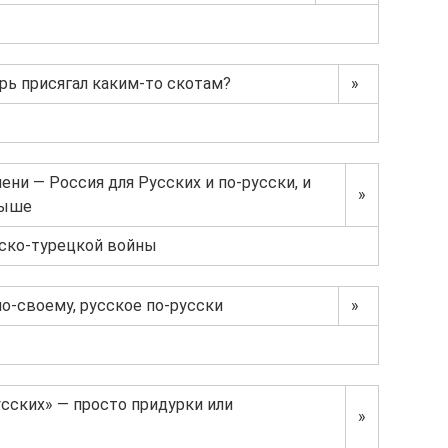
рь присягал каким-то скотам?
»
ени — Россия для Русских и по-русски, и
»
выше
усско-турецкой войны
о-своему, русское по-русски
»
усских» — просто придурки или
»