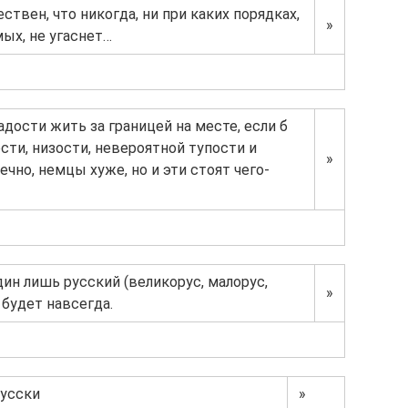
ствен, что никогда, ни при каких порядках,
»
ых, не угаснет…
адости жить за границей на месте, если б
сти, низости, невероятной тупости и
»
чно, немцы хуже, но и эти стоят чего-
ин лишь русский (великорус, малорус,
»
 будет навсегда.
русски
»