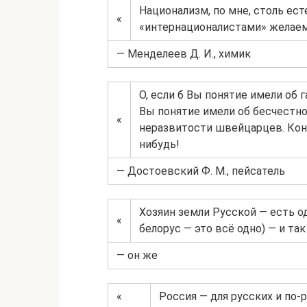
Национализм, по мне, столь есте
«
«интернационалистами» желаем
— Менделеев Д. И., химик
О, если б Вы понятие имели об г
Вы понятие имели об бесчестно
«
неразвитости швейцарцев. Коне
нибудь!
— Достоевский Ф. М., пейсатель
Хозяин земли Русской — есть од
«
белорус — это всё одно) — и так
— он же
«
Россия — для русских и по-