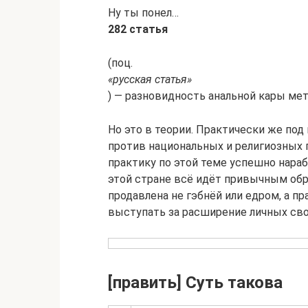
Ну ты понел…
282 статья
(поц.
«русская статья»
) — разновидность анальной кары мет
Но это в теории. Практически же под
против национальных и религиозных г
практику по этой теме успешно нараб
этой стране всё идёт привычным обра
продавлена не гэбнёй или едром, а п
выступать за расширение личных своб
[править] Суть такова