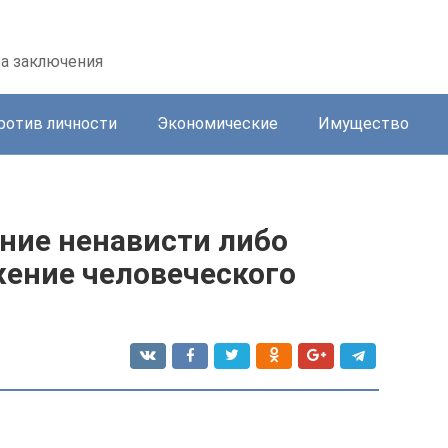
та заключения
ротив личности
Экономические
Имущество
ние ненависти либо
жение человеческого