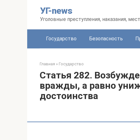
Перейти
УГ-news
к
контенту
Уголовные преступления, наказания, мес
Государство
Безопасность
П
Главная
»
Государство
Статья 282. Возбужде
вражды, а равно уни
достоинства