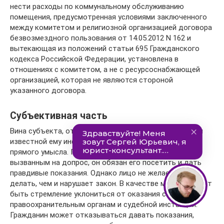
нести расходы по коммунальному обслуживанию
помещения, предусмотренная условиями заключенного
между комитетом и религиозной организацией договора
безвозмездного пользования от 14.05.2012 N 162 и
вытекающая из положений статьи 695 Гражданского
кодекса Российской Федерации, установлена в
отношениях с комитетом, а не с ресурсоснабжающей
организацией, которая не являются стороной
указанного договора.
Субъективная часть
Вина субъекта, отказывающегося от предоставления
известной ему информации, выражается в форме
прямого умысла. Гражданин понимает, что являясь
вызванным на допрос, он обязан его посетить и дать
правдивые показания. Однако лицо не желает этого
делать, чем и нарушает закон. В качестве мотива может
быть стремление уклониться от оказания содействия
правоохранительным органам и судебной инстанции.
Гражданин может отказываться давать показания,