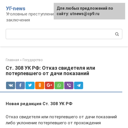
Перейти
УГ-news
Для любых предложений по
к
Уголовные преступления, наказания, места
сайту: utnews@cp9.ru
контенту
заключения
Поиск:
Главная
»
Государство
Ст. 308 УК РФ: Отказ свидетеля или
потерпевшего от дачи показаний
Новая редакция Ст. 308 УК РФ
Отказ свидетеля или потерпевшего от дачи показаний
либо уклонение потерпевшего от прохождения