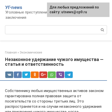
Перейти
УГ-news
Для любых предложений по
к
Уголовные преступления, наказания, места
сайту: utnews@cp9.ru
контенту
заключения
Поиск:
Главная
»
Экономические
Незаконное удержание чужого имущества —
статья и ответственность
Собственнику любых имущественных активов законом
гарантирована полная правовая защита от
посягательств со стороны третьих лиц. Это
распространяется и на случаи незаконного удержания
или присвоения чужого имущества, когда