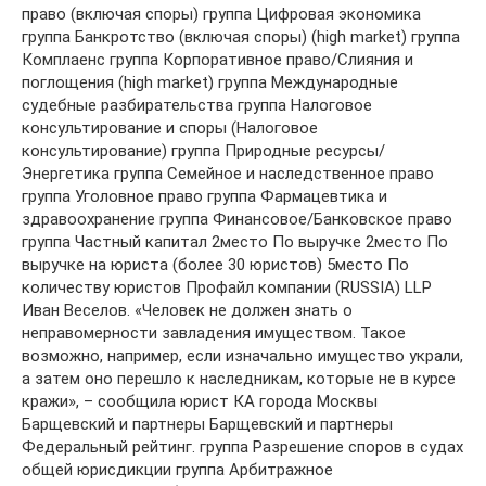
право (включая споры) группа Цифровая экономика
группа Банкротство (включая споры) (high market) группа
Комплаенс группа Корпоративное право/Слияния и
поглощения (high market) группа Международные
судебные разбирательства группа Налоговое
консультирование и споры (Налоговое
консультирование) группа Природные ресурсы/
Энергетика группа Семейное и наследственное право
группа Уголовное право группа Фармацевтика и
здравоохранение группа Финансовое/Банковское право
группа Частный капитал 2место По выручке 2место По
выручке на юриста (более 30 юристов) 5место По
количеству юристов Профайл компании (RUSSIA) LLP
Иван Веселов. «Человек не должен знать о
неправомерности завладения имуществом. Такое
возможно, например, если изначально имущество украли,
а затем оно перешло к наследникам, которые не в курсе
кражи», – сообщила юрист КА города Москвы
Барщевский и партнеры Барщевский и партнеры
Федеральный рейтинг. группа Разрешение споров в судах
общей юрисдикции группа Арбитражное