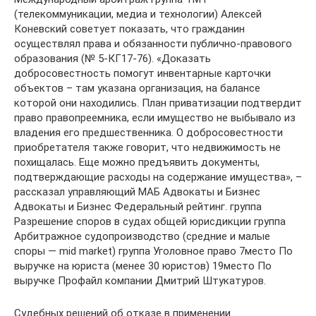
(телекоммуникации, медиа и технологии) Алексей
Коневский советует показать, что гражданин
осуществлял права и обязанности публично-правового
образования (№ 5-КГ17-76). «Доказать
добросовестность помогут инвентарные карточки
объектов – там указана организация, на балансе
которой они находились. План приватизации подтвердит
право правопреемника, если имущество не выбывало из
владения его предшественника. О добросовестности
приобретателя также говорит, что недвижимость не
похищалась. Еще можно предъявить документы,
подтверждающие расходы на содержание имущества», –
рассказал управляющий МАБ Адвокаты и Бизнес
Адвокаты и Бизнес Федеральный рейтинг. группа
Разрешение споров в судах общей юрисдикции группа
Арбитражное судопроизводство (средние и малые
споры — mid market) группа Уголовное право 7место По
выручке на юриста (менее 30 юристов) 19место По
выручке Профайл компании Дмитрий Штукатуров.
Судебных решений об отказе в применении