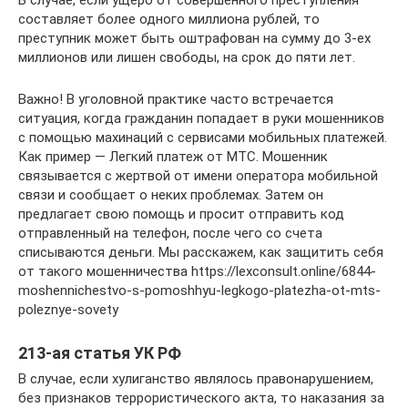
В случае, если ущерб от совершенного преступления
составляет более одного миллиона рублей, то
преступник может быть оштрафован на сумму до 3-ех
миллионов или лишен свободы, на срок до пяти лет.
Важно! В уголовной практике часто встречается
ситуация, когда гражданин попадает в руки мошенников
с помощью махинаций с сервисами мобильных платежей.
Как пример — Легкий платеж от МТС. Мошенник
связывается с жертвой от имени оператора мобильной
связи и сообщает о неких проблемах. Затем он
предлагает свою помощь и просит отправить код
отправленный на телефон, после чего со счета
списываются деньги. Мы расскажем, как защитить себя
от такого мошенничества https://lexconsult.online/6844-
moshennichestvo-s-pomoshhyu-legkogo-platezha-ot-mts-
poleznye-sovety
213-ая статья УК РФ
В случае, если хулиганство являлось правонарушением,
без признаков террористического акта, то наказания за