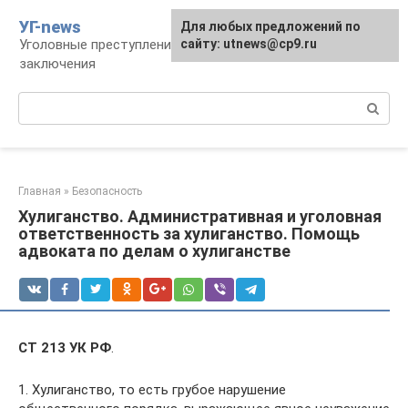
Перейти
УГ-news
Для любых предложений по
к
Уголовные преступления, наказания, места
сайту: utnews@cp9.ru
контенту
заключения
Поиск:
Главная
»
Безопасность
Хулиганство. Административная и уголовная
ответственность за хулиганство. Помощь
адвоката по делам о хулиганстве
СТ 213 УК РФ
.
1. Хулиганство, то есть грубое нарушение