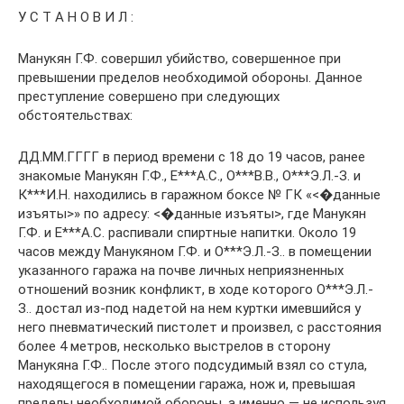
У С Т А Н О В И Л :
Манукян Г.Ф. совершил убийство, совершенное при
превышении пределов необходимой обороны. Данное
преступление совершено при следующих
обстоятельствах:
ДД.ММ.ГГГГ в период времени с 18 до 19 часов, ранее
знакомые Манукян Г.Ф., Е***А.С., О***В.В., О***Э.Л.-З. и
К***И.Н. находились в гаражном боксе № ГК «<�данные
изъяты>» по адресу: <�данные изъяты>, где Манукян
Г.Ф. и Е***А.С. распивали спиртные напитки. Около 19
часов между Манукяном Г.Ф. и О***Э.Л.-З.. в помещении
указанного гаража на почве личных неприязненных
отношений возник конфликт, в ходе которого О***Э.Л.-
З.. достал из-под надетой на нем куртки имевшийся у
него пневматический пистолет и произвел, с расстояния
более 4 метров, несколько выстрелов в сторону
Манукяна Г.Ф.. После этого подсудимый взял со стула,
находящегося в помещении гаража, нож и, превышая
пределы необходимой обороны, а именно — не используя