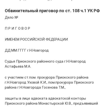
Обвинительный приговор по ст. 108 ч.1 УК РФ
Дело №
П Р И Г О В О Р
ИМЕНЕМ РОССИЙСКОЙ ФЕДЕРАЦИИ
ДД.ММ.ГГГГ г.Н.Новгород
Судья Приокского районного суда г.Н.Новгород
Астафьева М.А.
с участием ст.пом. прокурора Приокского района
г.Н.Новгород Уховой К.И., пом.прокурора Приокского
района г.Н.Новгорода Госенова Т.М.,
защиты в лице адвоката адвокатской конторы
Приокского района Монастырской Ю.В., предъявившей