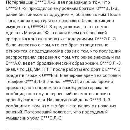
Потерпевший О***Э.Л.-З. дал показания о том, что
О***Э.Л.-З. приходился ему родным братом. О***Э.Л.-З..
ранее был знаком с подсудимым, общался с ним. После
того, как из квартиры потерпевшего было похищено
имущество, О***Э.Л.-З. предположил, что это мог
сделать Манукян Г.Ф., в связи с чем потерпевший
прекратил контактировать с подсудимым. О***Э.Л.-З.
было известно о том, что его брат отрицательно
относится к подсудимому в связи с тем, что последний
распространял сведения о том, что ранее знакомый им
Е***А.С. ведет бродяжнический образ жизни. О***Э.Л.-З.
знал, что ДД.ММ.ГГГГ после работы его брат с Е***А.С.
поедет в гараж к О***В.В.. В вечернее время на сотовый
телефон О***Э.Л.-З. звонил Е***А.С. и просил срочно
приехать, но точное место нахождения гаража не
сообщил, поэтому потерпевший не смог выполнить
просьбу свидетеля. На следующий день О***Э.Л.-З.
сообщили о том, что его брат скончался от ножевых
ранений. Потерпевший полагает, что подсудимый
умышленно убил О***Э.Л.-З.