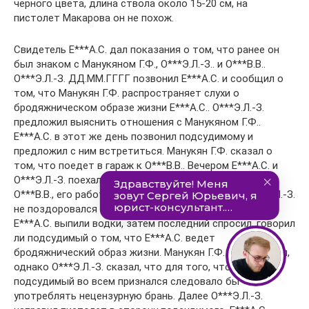
черного цвета, длина ствола около 15-20 см, на
пистолет Макарова он не похож.
Свидетель Е***А.С. дал показания о том, что ранее он
был знаком с Манукяном Г.Ф., О***Э.Л.-З.. и О***В.В..
О***Э.Л.-З. ДД.ММ.ГГГГ позвонил Е***А.С. и сообщил о
том, что Манукян Г.Ф. распространяет слухи о
бродяжническом образе жизни Е***А.С.. О***Э.Л.-З.
предложил выяснить отношения с Манукяном Г.Ф..
Е***А.С. в этот же день позвонил подсудимому и
предложил с ним встретиться. Манукян Г.Ф. сказал о
том, что поедет в гараж к О***В.В.. Вечером Е***А.С. и
О***Э.Л.-З. поехали в данный гараж, где находились
О***В.В., его работник и Манукян Г.Ф.. В гараже О***Э.Л.-З.
не поздоровался с Манукяном Г.Ф.. Подсудимый и
Е***А.С. выпили водки, затем последний спросил, говорил
ли подсудимый о том, что Е***А.С. ведет
бродяжнический образ жизни. Манукян Г.Ф. все отрицал,
однако О***Э.Л.-З. сказал, что для того, чтобы
подсудимый во всем признался следовало бы
употреблять нецензурную брань. Далее О***Э.Л.-З.