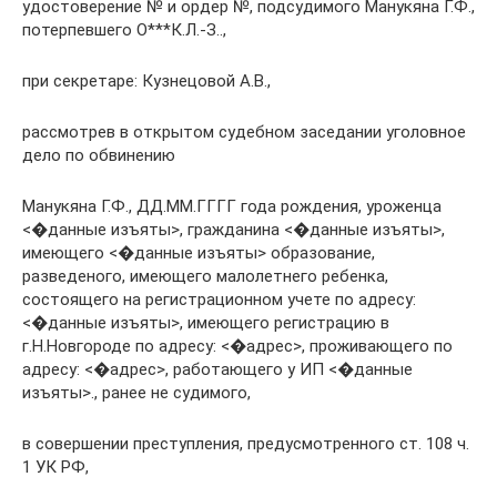
удостоверение № и ордер №, подсудимого Манукяна Г.Ф.,
потерпевшего О***К.Л.-З..,
при секретаре: Кузнецовой А.В.,
рассмотрев в открытом судебном заседании уголовное
дело по обвинению
Манукяна Г.Ф., ДД.ММ.ГГГГ года рождения, уроженца
<�данные изъяты>, гражданина <�данные изъяты>,
имеющего <�данные изъяты> образование,
разведеного, имеющего малолетнего ребенка,
состоящего на регистрационном учете по адресу:
<�данные изъяты>, имеющего регистрацию в
г.Н.Новгороде по адресу: <�адрес>, проживающего по
адресу: <�адрес>, работающего у ИП <�данные
изъяты>., ранее не судимого,
в совершении преступления, предусмотренного ст. 108 ч.
1 УК РФ,