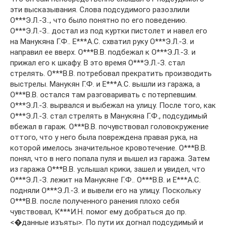
эти высказывания. Слова подсудимого разозлили
О***Э.Л.-З.., что было понятно по его поведению.
О***Э.Л.-З.. достал из под куртки пистолет и навел его
на Манукяна Г.Ф.. Е***А.С. схватил руку О***Э.Л.-З. и
направил ее вверх. О***В.В. подбежал к О***Э.Л.-З. и
прижал его к шкафу. В это время О***Э.Л.-З. стал
стрелять. О***В.В. потребовал прекратить производить
выстрелы. Манукян Г.Ф. и Е***А.С. вышли из гаража, а
О***В.В. остался там разговаривать с потерпевшим.
О***Э.Л.-З. вырвался и выбежал на улицу. После того, как
О***Э.Л.-З. стал стрелять в Манукяна Г.Ф., подсудимый
вбежал в гараж. О***В.В. почувствовал головокружение
оттого, что у него была повреждена правая рука, на
которой имелось значительное кровотечение. О***В.В.
понял, что в него попала пуля и вышел из гаража. Затем
из гаража О***В.В. услышал крики, зашел и увидел, что
О***Э.Л.-З. лежит на Манукяне Г.Ф.. О***В.В. и Е***А.С.
подняли О***Э.Л.-З. и вывели его на улицу. Поскольку
О***В.В. после полученного ранения плохо себя
чувствовал, К***И.Н. помог ему добраться до пр.
<�данные изъяты>. По пути их догнал подсудимый и