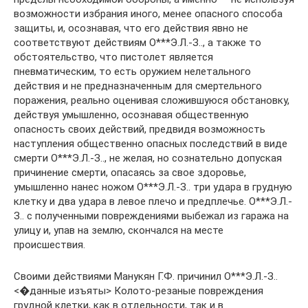
возможности избрания иного, менее опасного способа
защиты, и, осознавая, что его действия явно не
соответствуют действиям О***Э.Л.-З.., а также то
обстоятельство, что пистолет является
пневматическим, то есть оружием нелетального
действия и не предназначенным для смертельного
поражения, реально оценивая сложившуюся обстановку,
действуя умышленно, осознавая общественную
опасность своих действий, предвидя возможность
наступления общественно опасных последствий в виде
смерти О***Э.Л.-З.., не желая, но сознательно допуская
причинение смерти, опасаясь за свое здоровье,
умышленно нанес ножом О***Э.Л.-З.. три удара в грудную
клетку и два удара в левое плечо и предплечье. О***Э.Л.-
З.. с полученными повреждениями выбежал из гаража на
улицу и, упав на землю, скончался на месте
происшествия.
Своими действиями Манукян Г.Ф. причинил О***Э.Л.-З..
<�данные изъяты> Колото-резаные повреждения
грудной клетки, как в отдельности, так и в