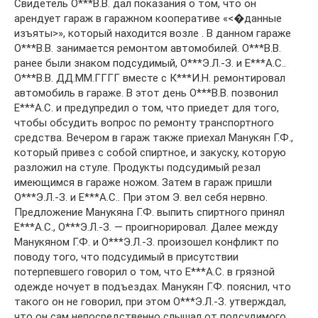
Свидетель О***В.В. дал показания о том, что он
арендует гараж в гаражном кооперативе «<�данные
изъяты>», который находится возле . В данном гараже
О***В.В. занимается ремонтом автомобилей. О***В.В.
ранее были знаком подсудимый, О***Э.Л.-З. и Е***А.С..
О***В.В. ДД.ММ.ГГГГ вместе с К***И.Н. ремонтировал
автомобиль в гараже. В этот день О***В.В. позвонил
Е***А.С. и предупредил о том, что приедет для того,
чтобы обсудить вопрос по ремонту транспортного
средства. Вечером в гараж также приехал Манукян Г.Ф.,
который привез с собой спиртное, и закуску, которую
разложил на стуле. Продукты подсудимый резал
имеющимся в гараже ножом. Затем в гараж пришли
О***Э.Л.-З. и Е***А.С.. При этом Э. вел себя нервно.
Предложение Манукяна Г.Ф. выпить спиртного принял
Е***А.С., О***Э.Л.-З. — проигнорировал. Далее между
Манукяном Г.Ф. и О***Э.Л.-З. произошел конфликт по
поводу того, что подсудимый в присутствии
потерпевшего говорил о том, что Е***А.С. в грязной
одежде ночует в подъездах. Манукян Г.Ф. пояснил, что
такого он не говорил, при этом О***Э.Л.-З. утверждал,
что он сам непосредственно слышал от подсудимого