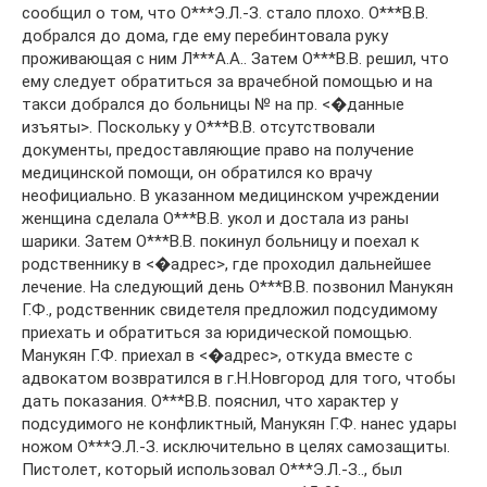
сообщил о том, что О***Э.Л.-З. стало плохо. О***В.В.
добрался до дома, где ему перебинтовала руку
проживающая с ним Л***А.А.. Затем О***В.В. решил, что
ему следует обратиться за врачебной помощью и на
такси добрался до больницы № на пр. <�данные
изъяты>. Поскольку у О***В.В. отсутствовали
документы, предоставляющие право на получение
медицинской помощи, он обратился ко врачу
неофициально. В указанном медицинском учреждении
женщина сделала О***В.В. укол и достала из раны
шарики. Затем О***В.В. покинул больницу и поехал к
родственнику в <�адрес>, где проходил дальнейшее
лечение. На следующий день О***В.В. позвонил Манукян
Г.Ф., родственник свидетеля предложил подсудимому
приехать и обратиться за юридической помощью.
Манукян Г.Ф. приехал в <�адрес>, откуда вместе с
адвокатом возвратился в г.Н.Новгород для того, чтобы
дать показания. О***В.В. пояснил, что характер у
подсудимого не конфликтный, Манукян Г.Ф. нанес удары
ножом О***Э.Л.-З. исключительно в целях самозащиты.
Пистолет, который использовал О***Э.Л.-З.., был