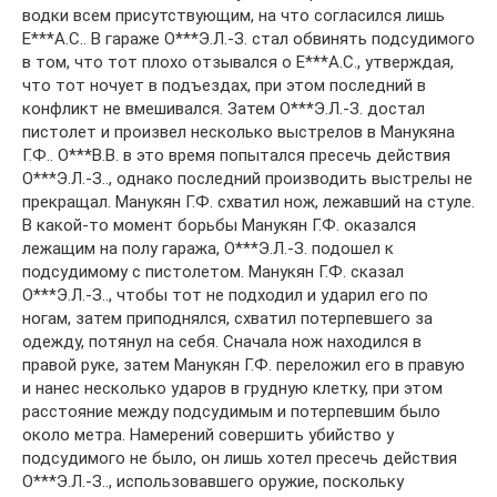
водки всем присутствующим, на что согласился лишь
Е***А.С.. В гараже О***Э.Л.-З. стал обвинять подсудимого
в том, что тот плохо отзывался о Е***А.С., утверждая,
что тот ночует в подъездах, при этом последний в
конфликт не вмешивался. Затем О***Э.Л.-З. достал
пистолет и произвел несколько выстрелов в Манукяна
Г.Ф.. О***В.В. в это время попытался пресечь действия
О***Э.Л.-З.., однако последний производить выстрелы не
прекращал. Манукян Г.Ф. схватил нож, лежавший на стуле.
В какой-то момент борьбы Манукян Г.Ф. оказался
лежащим на полу гаража, О***Э.Л.-З. подошел к
подсудимому с пистолетом. Манукян Г.Ф. сказал
О***Э.Л.-З.., чтобы тот не подходил и ударил его по
ногам, затем приподнялся, схватил потерпевшего за
одежду, потянул на себя. Сначала нож находился в
правой руке, затем Манукян Г.Ф. переложил его в правую
и нанес несколько ударов в грудную клетку, при этом
расстояние между подсудимым и потерпевшим было
около метра. Намерений совершить убийство у
подсудимого не было, он лишь хотел пресечь действия
О***Э.Л.-З.., использовавшего оружие, поскольку