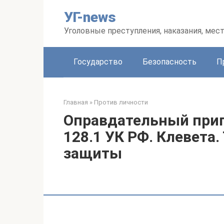
Перейти
УГ-news
к
контенту
Уголовные преступления, наказания, мес
Государство
Безопасность
П
Главная
»
Против личности
Оправдательный приго
128.1 УК РФ. Клевета.
защиты