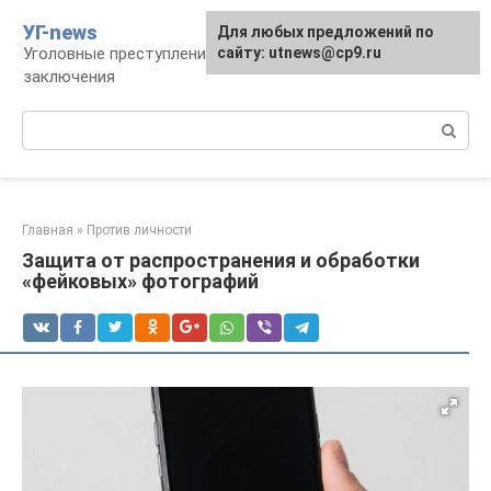
Перейти
УГ-news
Для любых предложений по
к
Уголовные преступления, наказания, места
сайту: utnews@cp9.ru
контенту
заключения
Поиск:
Главная
»
Против личности
Защита от распространения и обработки
«фейковых» фотографий