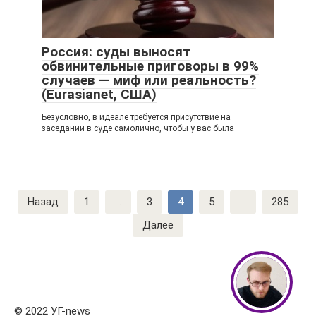
Россия: суды выносят
обвинительные приговоры в 99%
случаев — миф или реальность?
(Eurasianet, США)
Безусловно, в идеале требуется присутствие на
заседании в суде самолично, чтобы у вас была
Навигация
Назад
1
...
3
4
5
...
285
по
Далее
записям
© 2022 УГ-news