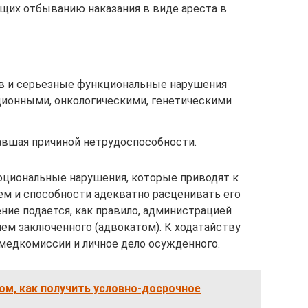
ющих отбыванию наказания в виде ареста в
в и серьезные функциональные нарушения
ионными, онкологическими, генетическими
авшая причиной нетрудоспособности.
оциональные нарушения, которые приводят к
ем и способности адекватно расценивать его
ие подается, как правило, администрацией
ем заключенного (адвокатом). К ходатайству
медкомиссии и личное дело осужденного.
том, как получить условно-досрочное