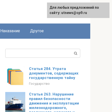
Для любых предложений по
сайту: utnews@cp9.ru
Наказание
Другое
Поиск:
Статья 284. Утрата
документов, содержащих
государственную тайну
Государство
Статья 263. Нарушение
правил безопасности
движения и эксплуатации
железнодорожного,