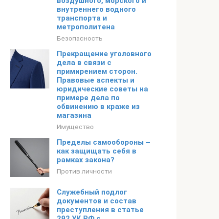
воздушного, морского и
внутреннего водного
транспорта и
метрополитена
Безопасность
Прекращение уголовного
дела в связи с
примирением сторон.
Правовые аспекты и
юридические советы на
примере дела по
обвинению в краже из
магазина
Имущество
Пределы самообороны –
как защищать себя в
рамках закона?
Против личности
Служебный подлог
документов и состав
преступления в статье
292 УК РФ с