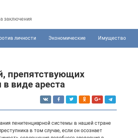
та заключения
ротив личности
Экономические
Имущество
й, препятствующих
 в виде ареста
ния пенитенциарной системы в нашей стране
еступника в том случае, если он осознает
тимость совершения подобного злодеяния в