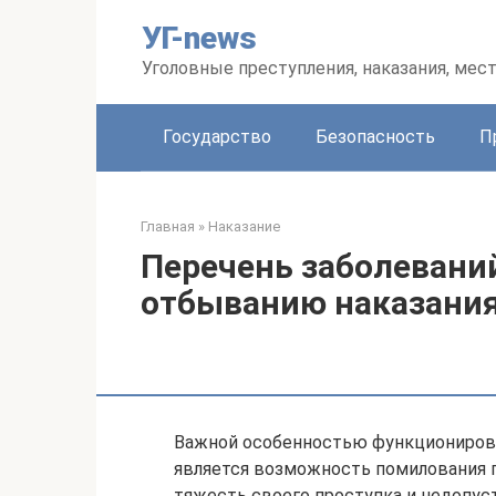
Перейти
УГ-news
к
контенту
Уголовные преступления, наказания, мес
Государство
Безопасность
П
Главная
»
Наказание
Перечень заболевани
отбыванию наказания
Важной особенностью функционирова
является возможность помилования пр
тяжесть своего проступка и недопус