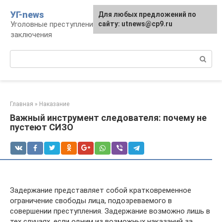
Перейти
УГ-news
Для любых предложений по
к
Уголовные преступления, наказания, места
сайту: utnews@cp9.ru
контенту
заключения
Поиск:
Главная
»
Наказание
Важный инструмент следователя: почему не
пустеют СИЗО
Задержание представляет собой кратковременное
ограничение свободы лица, подозреваемого в
совершении преступления. Задержание возможно лишь в
тех случаях, если одним из возможных наказаний за