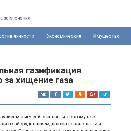
та заключения
ротив личности
Экономические
Имущество
ольная газификация
 за хищение газа
сточником высокой опасности, поэтому все
азовым оборудованием, должны совершаться
алами. Сюда относится не только подключение