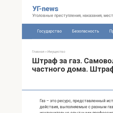
Перейти
УГ-news
к
контенту
Уголовные преступления, наказания, мес
Государство
Безопасность
П
Главная
»
Имущество
Штраф за газ. Самов
частного дома. Штраф
Газ – это ресурс, представленный и
действия, выполняемые с разным г
исключительно опытными профессион