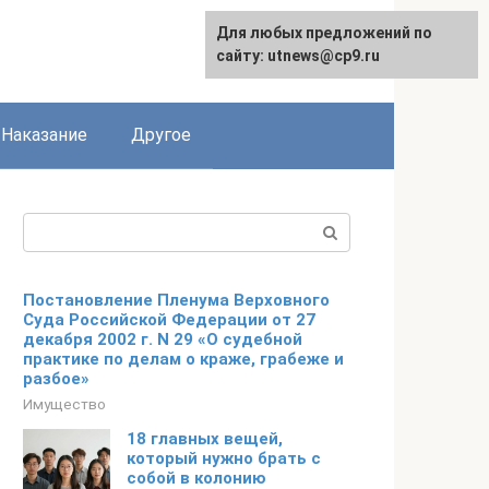
Для любых предложений по
сайту: utnews@cp9.ru
Наказание
Другое
Поиск:
Постановление Пленума Верховного
Суда Российской Федерации от 27
декабря 2002 г. N 29 «О судебной
практике по делам о краже, грабеже и
разбое»
Имущество
18 главных вещей,
который нужно брать с
собой в колонию