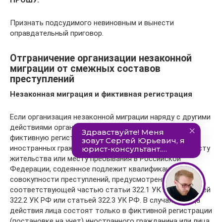
Признать подсудимого невиновным и вынести
оправдательный приговор.
Отграничение организации незаконной
миграции от смежных составов
преступлений
Незаконная миграция и фиктивная регистрация
Если организация незаконной миграции наряду с другими
действиями организационного характера включает
фиктивную регистрацию (постановку на учет)
иностранных граждан или лиц без гражданства по месту
жительства или месту пребывания в Российской
Федерации, содеянное подлежит квалификации по
совокупности преступлений, предусмотренных
соответствующей частью статьи 322.1 УК РФ и статьей
322.2 УК РФ или статьей 322.3 УК РФ. В случаях, когда
действия лица состоят только в фиктивной регистрации
(постановке на учет) иностранного гражданина или лица