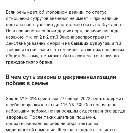
Если речь идет об уголовном деянии, то статус
отношений супругов значения не имеет – при наличии
состава преступления дело должно быть возбуждено.
Но и при использовании других норм, наличие развода
неважно, т.к. пп.2 п.2 ст.3 Закона распространяет
действие указанных норм и на
бывших супругов
, а п.3
той же статьи гласит, в том числе, о «людях, связанных
общим бытом», т.е. может быть применен и в случаях
гражданского брака
.
В чем суть закона о декриминализации
побоев в семье
Закон № 8-ФЗ, принятый 27 января 2022 года, содержит
в себе поправки к статье 116 УК РФ. Она посвящена
небольшим побоям, не наносящим существенного вреда
здоровью. После таких шлепков, пощечин,
подзатыльников человек не обращается за
медицинской помощью. Жертва страдает только от