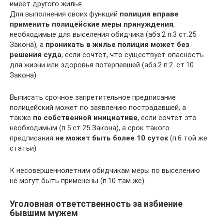
имеет другого жилья.
Для выполнения своих функций
полиция вправе
применить полицейские меры принуждения
,
необходимые для выселения обидчика (абз.2 п.3 ст.25
Закона), а
проникать в жилье полиция может без
решения суда
, если сочтет, что существует опасность
для жизни или здоровья потерпевшей (абз.2 п.2. ст.10
Закона).
Выписать срочное запретительное предписание
полицейский может по заявлению пострадавшей, а
также
по собственной инициативе
, если сочтет это
необходимым (п.5 ст.25 Закона), а срок такого
предписания
не может быть более 10 суток
(п.6 той же
статьи).
К несовершеннолетним обидчикам меры по выселению
не могут быть применены (п.10 там же).
Уголовная ответственность за избиение
бывшим мужем