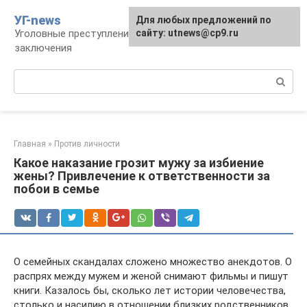
Перейти
УГ-news
Для любых предложений по
к
Уголовные преступления, наказания, места
сайту: utnews@cp9.ru
контенту
заключения
Поиск:
Главная
»
Против личности
Какое наказание грозит мужу за избиение
жены? Привлечение к ответственности за
побои в семье
О семейных скандалах сложено множество анекдотов. О
распрях между мужем и женой снимают фильмы и пишут
книги. Казалось бы, сколько лет истории человечества,
столько и насилию в отношении близких родственников.