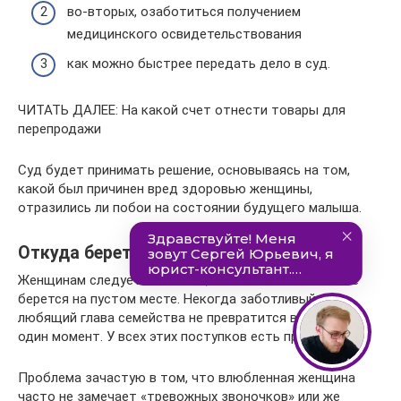
во-вторых, озаботиться получением
медицинского освидетельствования
как можно быстрее передать дело в суд.
ЧИТАТЬ ДАЛЕЕ: На какой счет отнести товары для
перепродажи
Суд будет принимать решение, основываясь на том,
какой был причинен вред здоровью женщины,
отразились ли побои на состоянии будущего малыша.
Откуда берется насилие в семье?
Женщинам следует понимать, что насилие в семье не
берется на пустом месте. Некогда заботливый и
любящий глава семейства не превратится в тирана в
один момент. У всех этих поступков есть предпосылки.
Проблема зачастую в том, что влюбленная женщина
часто не замечает «тревожных звоночков» или же