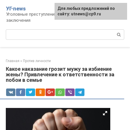
Перейти
УГ-news
Для любых предложений по
к
Уголовные преступления, наказания, места
сайту: utnews@cp9.ru
контенту
заключения
Поиск:
Главная
»
Против личности
Какое наказание грозит мужу за избиение
жены? Привлечение к ответственности за
побои в семье