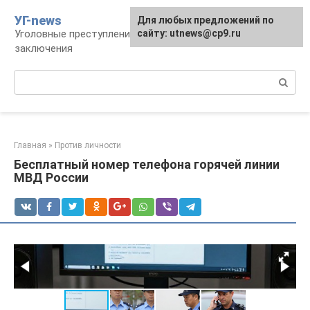
Перейти
УГ-news
Для любых предложений по
к
Уголовные преступления, наказания, места
сайту: utnews@cp9.ru
контенту
заключения
Поиск:
Главная
»
Против личности
Бесплатный номер телефона горячей линии
МВД России