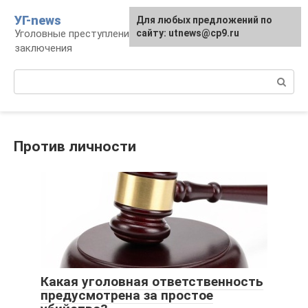
Перейти
УГ-news
Для любых предложений по
к
Уголовные преступления, наказания, места
сайту: utnews@cp9.ru
контенту
заключения
Поиск:
Против личности
Какая уголовная ответственность
предусмотрена за простое