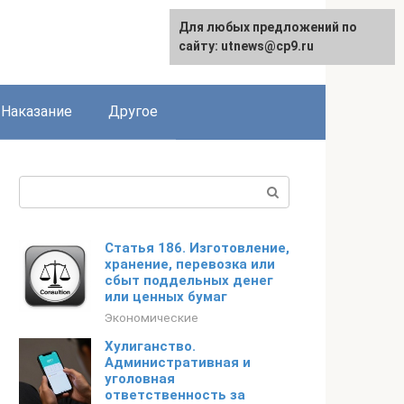
Для любых предложений по
сайту: utnews@cp9.ru
Наказание
Другое
Поиск:
Статья 186. Изготовление,
хранение, перевозка или
сбыт поддельных денег
или ценных бумаг
Экономические
Хулиганство.
Административная и
уголовная
ответственность за