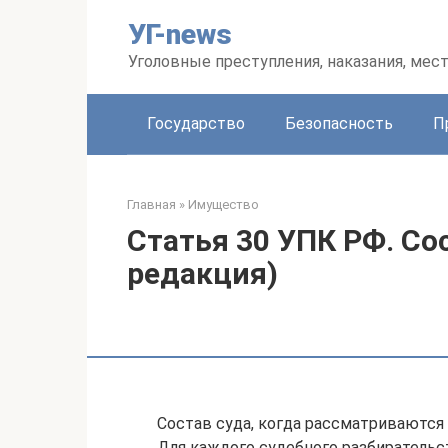
Перейти
УГ-news
к
контенту
Уголовные преступления, наказания, мес
Государство
Безопасность
П
Главная
»
Имущество
Статья 30 УПК РФ. Со
редакция)
Состав суда, когда рассматриваются
Для каждого судебного разбирательс