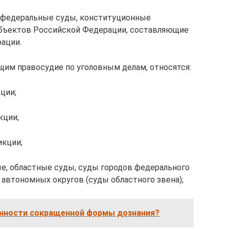
 федеральные суды, конституционные
убъектов Российской Федерации, составляющие
ации.
им правосудие по уголовным делам, относятся:
ции;
кции;
кции;
е, областные суды, суды городов федерального
 автономных округов (суды областного звена);
енности сокращенной формы дознания?