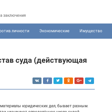
та заключения
ротив личности
Экономические
Имущество
став суда (действующая
 материалы юридических дел, бывает разным.
тва назначают определённое число судей.