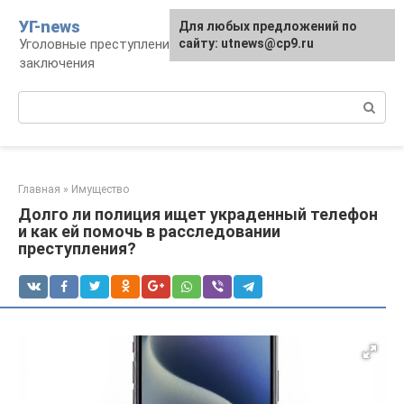
Перейти
УГ-news
Для любых предложений по
к
Уголовные преступления, наказания, места
сайту: utnews@cp9.ru
контенту
заключения
Поиск:
Главная
»
Имущество
Долго ли полиция ищет украденный телефон
и как ей помочь в расследовании
преступления?