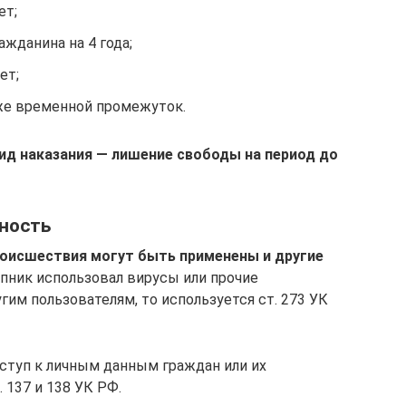
ет;
жданина на 4 года;
ет;
же временной промежуток.
вид наказания — лишение свободы на период до
ность
роисшествия могут быть применены и другие
пник использовал вирусы или прочие
им пользователям, то используется ст. 273 УК
оступ к личным данным граждан или их
 137 и 138 УК РФ.