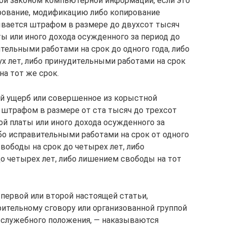
ой законом компьютерной информации, если это
рование, модификацию либо копирование
вается штрафом в размере до двухсот тысяч
ты или иного дохода осужденного за период до
ельными работами на срок до одного года, либо
ух лет, либо принудительными работами на срок
на тот же срок.
ый ущерб или совершенное из корыстной
 штрафом в размере от ста тысяч до трехсот
ой платы или иного дохода осужденного за
либо исправительными работами на срок от одного
свободы на срок до четырех лет, либо
о четырех лет, либо лишением свободы на тот
 первой или второй настоящей статьи,
ительному сговору или организованной группой
 служебного положения, — наказываются