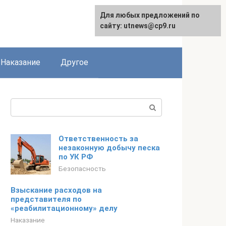
Для любых предложений по
сайту: utnews@cp9.ru
Наказание
Другое
Поиск:
Ответственность за
незаконную добычу песка
по УК РФ
Безопасность
Взыскание расходов на
представителя по
«реабилитационному» делу
Наказание