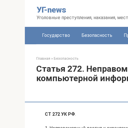
Перейти
УГ-news
к
контенту
Уголовные преступления, наказания, мес
Государство
Безопасность
П
Главная
»
Безопасность
Статья 272. Неправо
компьютерной инфор
СТ 272 УК РФ
.