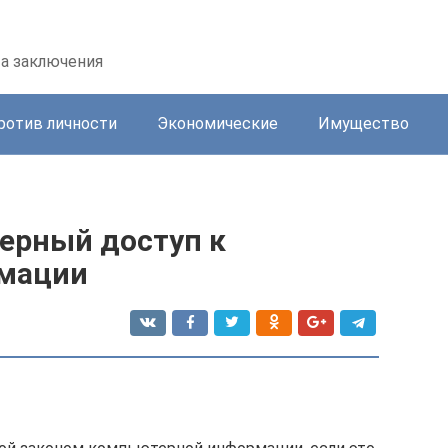
та заключения
ротив личности
Экономические
Имущество
мерный доступ к
мации