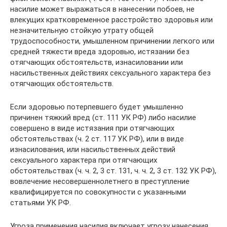
насилие может выражаться в нанесении побоев, не
влекущих кратковременное расстройство здоровья или
незначительную стойкую утрату общей
трудоспособности, умышленном причинении легкого или
средней тяжести вреда здоровью, истязании без
отягчающих обстоятельств, изнасиловании или
насильственных действиях сексуального характера без
отягчающих обстоятельств.
Если здоровью потерпевшего будет умышленно
причинен тяжкий вред (ст. 111 УК РФ) либо насилие
совершено в виде истязания при отягчающих
обстоятельствах (ч. 2 ст. 117 УК РФ), или в виде
изнасилования, или насильственных действий
сексуального характера при отягчающих
обстоятельствах (ч. ч. 2, 3 ст. 131, ч. ч. 2, 3 ст. 132 УК РФ),
вовлечение несовершеннолетнего в преступление
квалифицируется по совокупности с указанными
статьями УК РФ.
Угроза применения насилия включает угрозу нанесения