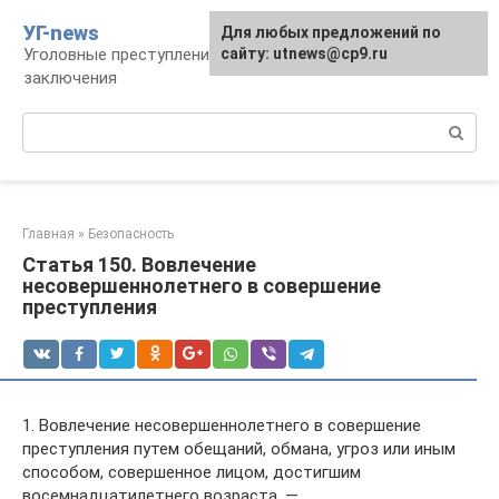
Перейти
УГ-news
Для любых предложений по
к
Уголовные преступления, наказания, места
сайту: utnews@cp9.ru
контенту
заключения
Поиск:
Главная
»
Безопасность
Статья 150. Вовлечение
несовершеннолетнего в совершение
преступления
1. Вовлечение несовершеннолетнего в совершение
преступления путем обещаний, обмана, угроз или иным
способом, совершенное лицом, достигшим
восемнадцатилетнего возраста, —