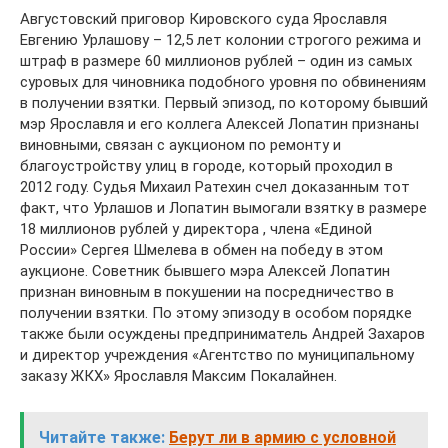
Августовский приговор Кировского суда Ярославля
Евгению Урлашову – 12,5 лет колонии строгого режима и
штраф в размере 60 миллионов рублей – один из самых
суровых для чиновника подобного уровня по обвинениям
в получении взятки. Первый эпизод, по которому бывший
мэр Ярославля и его коллега Алексей Лопатин признаны
виновными, связан с аукционом по ремонту и
благоустройству улиц в городе, который проходил в
2012 году. Судья Михаил Ратехин счел доказанным тот
факт, что Урлашов и Лопатин вымогали взятку в размере
18 миллионов рублей у директора , члена «Единой
России» Сергея Шмелева в обмен на победу в этом
аукционе. Советник бывшего мэра Алексей Лопатин
признан виновным в покушении на посредничество в
получении взятки. По этому эпизоду в особом порядке
также были осуждены предприниматель Андрей Захаров
и директор учреждения «Агентство по муниципальному
заказу ЖКХ» Ярославля Максим Покалайнен.
Читайте также:
Берут ли в армию с условной