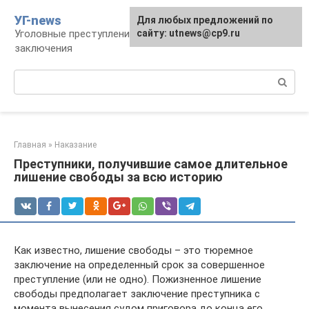
Перейти
УГ-news
Для любых предложений по
к
Уголовные преступления, наказания, места
сайту: utnews@cp9.ru
контенту
заключения
Поиск:
Главная
»
Наказание
Преступники, получившие самое длительное
лишение свободы за всю историю
Как известно, лишение свободы – это тюремное
заключение на определенный срок за совершенное
преступление (или не одно). Пожизненное лишение
свободы предполагает заключение преступника с
момента вынесения судом приговора до конца его