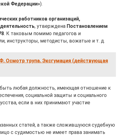
ской Федерации»
).
ческих работников организаций,
 деятельность
, утверждена
Постановлением
78
. К таковым помимо педагогов и
и, инструкторы, методисты, вожатые и т. д.
РФ. Осмотр трупа. Эксгумация (действующая
быть любая должность, имеющая отношение к
еспечения, социальной защиты и социального
кусства, если в них принимают участие
азанных статей, а также сложившуюся судебную
 лицо с судимостью не имеет права занимать