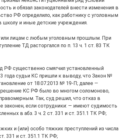
Ф признал неконституционными ряд условий
ость и обязал законодателей внести изменения в
ьство РФ определило, как работнику с уголовным
в школу и иные детские учреждения.
етили лицам с любым уголовным прошлым. При
пление ТД расторгался по п. 13 ч. 1 ст. 83 ТК
д РФ существенно смягчил установленный
3 года судьи КС пришли к выводу, что Закон №
ановление от 18.07.2013 № 19-П; далее —
 решение КС РФ было во многом соломоново,
правомерным. Так, суд решил, что отказ в
ее законен, если сотрудники: — имеют судимость
нных в абз. 3 ч. 2 ст. 331 и ст. 351.1 ТК РФ;
ких и (или) особо тяжких преступлений из числа
т. 331 и ст. 351.1 ТК РФ;