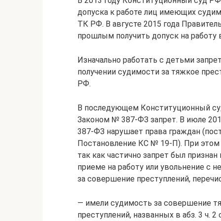
В 2013 году Конституционный суд Р
допуска к работе лиц имеющих судим
ТК РФ. В августе 2015 года Правител
прошлым получить допуск на работу 
Изначально работать с детьми запр
получении судимости за тяжкое престу
РФ.
В последующем Конституционный су
Законом № 387-ФЗ запрет. В июле 201
387-ФЗ нарушает права граждан (пост
Постановление КС № 19-П). При этом
так как частично запрет был признан 
приеме на работу или увольнение с н
за совершение преступлений, перечисле
— имели судимость за совершение тяж
преступлений, названных в абз. 3 ч. 2 с