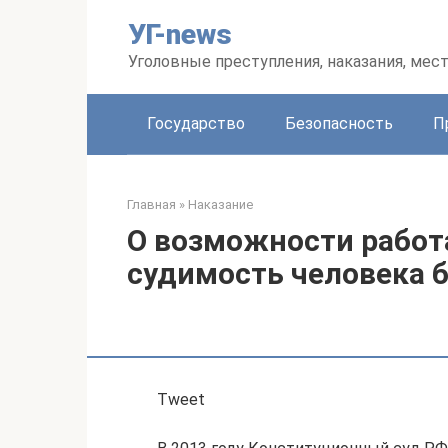
Перейти
УГ-news
к
контенту
Уголовные преступления, наказания, мес
Государство
Безопасность
П
Главная
»
Наказание
О возможности работа
судимость человека 
Tweet