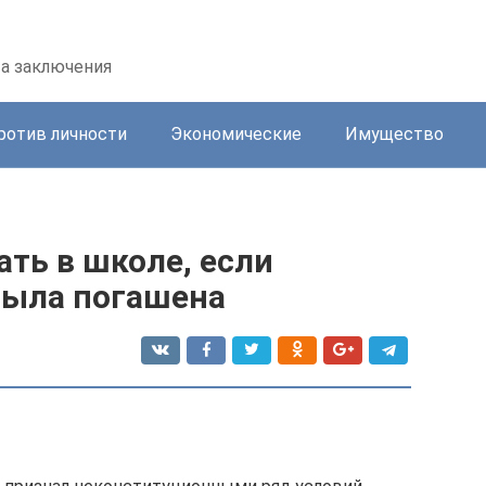
та заключения
ротив личности
Экономические
Имущество
ть в школе, если
была погашена