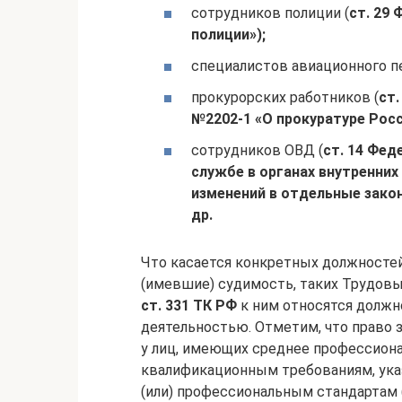
сотрудников полиции (
ст. 29 
полиции»);
специалистов авиационного пе
прокурорских работников (
ст.
№
2202‑1 «О прокуратуре Рос
сотрудников ОВД (
ст. 14 Фед
службе в органах внутренних
изменений в отдельные зако
др.
Что касается конкретных должностей
(имевшие) судимость, таких Трудовы
ст. 331 ТК РФ
к ним относятся должн
деятельностью. Отметим, что право 
у лиц, имеющих среднее профессион
квалификационным требованиям, ука
(или) профессиональным стандартам 