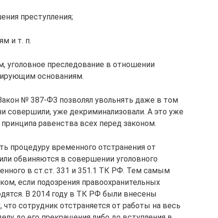
ения преступления;
 и т. п.
ам, уголовное преследование в отношении
тирующим основаниям.
 Закон № 387-ФЗ позволял увольнять даже в том
они совершили, уже декриминализовали. А это уже
принципа равенства всех перед законом.
ать процедуру временного отстранения от
или обвиняются в совершении уголовного
енного в ст.ст. 331 и 351.1 ТК РФ. Тем самым
иком, если подозрения правоохранительных
дятся. В 2014 году в ТК РФ были внесены
 что сотрудник отстраняется от работы на весь
елу до его прекращения либо до вступления в