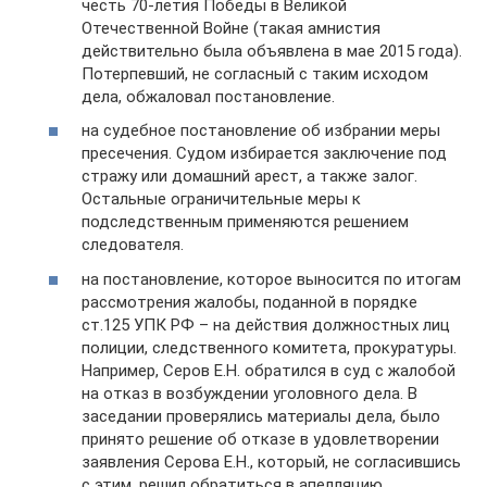
честь 70-летия Победы в Великой
Отечественной Войне (такая амнистия
действительно была объявлена в мае 2015 года).
Потерпевший, не согласный с таким исходом
дела, обжаловал постановление.
на судебное постановление об избрании меры
пресечения. Судом избирается заключение под
стражу или домашний арест, а также залог.
Остальные ограничительные меры к
подследственным применяются решением
следователя.
на постановление, которое выносится по итогам
рассмотрения жалобы, поданной в порядке
ст.125 УПК РФ – на действия должностных лиц
полиции, следственного комитета, прокуратуры.
Например, Серов Е.Н. обратился в суд с жалобой
на отказ в возбуждении уголовного дела. В
заседании проверялись материалы дела, было
принято решение об отказе в удовлетворении
заявления Серова Е.Н., который, не согласившись
с этим, решил обратиться в апелляцию.