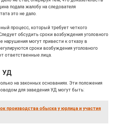
щина подала жалобу на следователя
ата это не дало.
зный процесс, который требует четкого
Следует обсудить сроки возбуждения уголовного
е нарушения могут привести к отказу в
регулируются сроки возбуждения уголовного
ют ответственные лица.
я УД
только на законных основаниях. Эти положения
Поводом для заведения УД могут быть:
ок производства обыска у юрлица и участия