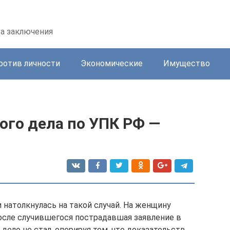
та заключения
ротив личности
Экономические
Имущество
ого дела по УПК РФ —
 натолкнулась на такой случай. На женщину
После случившегося пострадавшая заявление в
дело не стал, оперируя тем, что доказательств