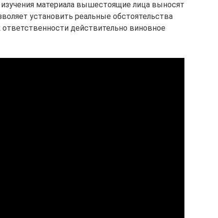
е изучения материала вышестоящие лица выносят
озволяет установить реальные обстоятельства
к ответственности действительно виновное