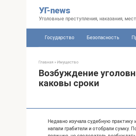
Перейти
УГ-news
к
контенту
Уголовные преступления, наказания, мес
Государство
Безопасность
П
Главная
»
Имущество
Возбуждение уголовн
каковы сроки
Недавно изучала судебную практику и
напали грабители и отобрали сумку. 
полицию, но следователь возбуждать 