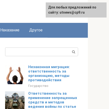
Для любых предложений по
сайту: utnews@cp9.ru
Наказание
Другое
Поиск:
Незаконная миграция:
ответственность за
организацию, методы
противодействия
Государство
Ответственность за
применение запрещенных
средств и методов
ведения войны по статье