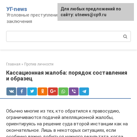
Перейти
УГ-news
Для любых предложений по
к
Уголовные преступления, наказания, места
сайту: utnews@cp9.ru
контенту
заключения
Поиск:
Главная
»
Против личности
Кассационная жалоба: порядок составления
и образец
Обычно многие из тех, кто обратился к правосудию,
ограничиваются подачей апелляционной жалобы,
ориентируясь на решение суда второй инстанции как на
окончательное. Лишь в некоторых ситуациях, если
особенно важно добиться нужного результата, когда