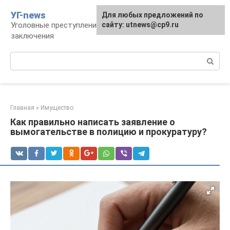
Перейти
УГ-news
Для любых предложений по
к
Уголовные преступления, наказания, места
сайту: utnews@cp9.ru
контенту
заключения
Поиск:
Главная
»
Имущество
Как правильно написать заявление о
вымогательстве в полицию и прокуратуру?