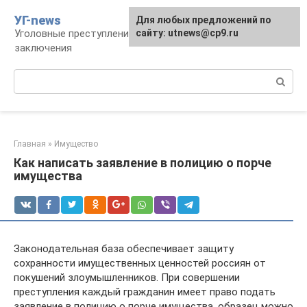
Перейти
УГ-news
Для любых предложений по
к
Уголовные преступления, наказания, места
сайту: utnews@cp9.ru
контенту
заключения
Поиск:
Главная
»
Имущество
Как написать заявление в полицию о порче
имущества
Законодательная база обеспечивает защиту
сохранности имущественных ценностей россиян от
покушений злоумышленников. При совершении
преступления каждый гражданин имеет право подать
заявление в полицию о порче имущества, образец можно