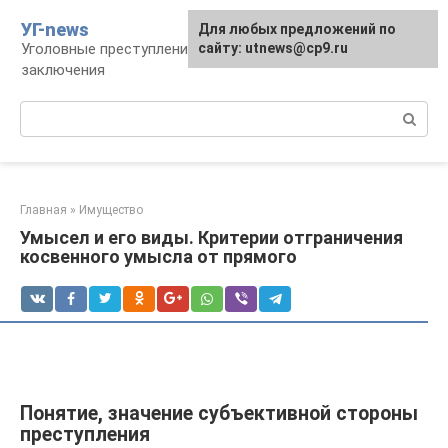
Перейти
УГ-news
Для любых предложений по
к
Уголовные преступления, наказания, места
сайту: utnews@cp9.ru
контенту
заключения
Поиск:
Главная
»
Имущество
Умысел и его виды. Критерии отграничения
косвенного умысла от прямого
Понятие, значение субъективной стороны
преступления