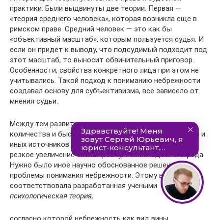
практики. Были выдвинуты две теории. Первая —
«теория среднего человека», которая возникла еще в
римском праве. Средний человек — это как бы
«объективный масштаб», которым пользуется судья. И
если он придет к выводу, что подсудимый подходит под
этот масштаб, то выносит обвинительный приговор.
Особенности, свойства конкретного лица при этом не
учитывались. Такой подход к пониманию небрежности
создавал основу для субъективизма, все зависело от
мнения судьи.
Между тем развитие науки и техники, увеличение
количества и быстроходности транспортных средств и
иных источников повышенной опасности обусловили
резкое увеличение числа преступлений подобного рода.
Нужно было иное научно обоснованное решение
проблемы понимания небрежности. Этому вполне
соответствовала разработанная учеными
психологическая теория,
согласно которой небрежность как вид вины