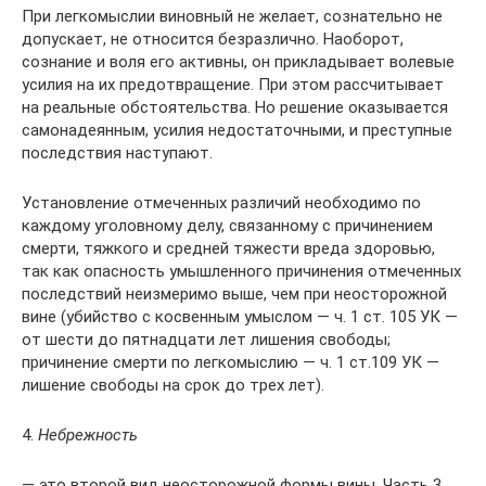
При легкомыслии виновный не желает, сознательно не
допускает, не относится безразлично. Наоборот,
сознание и воля его активны, он прикладывает волевые
усилия на их предотвращение. При этом рассчитывает
на реальные обстоятельства. Но решение оказывается
самонадеянным, усилия недостаточными, и преступные
последствия наступают.
Установление отмеченных различий необходимо по
каждому уголовному делу, связанному с причинением
смерти, тяжкого и средней тяжести вреда здоровью,
так как опасность умышленного причинения отмеченных
последствий неизмеримо выше, чем при неосторожной
вине (убийство с косвенным умыслом — ч. 1 ст. 105 УК —
от шести до пятнадцати лет лишения свободы;
причинение смерти по легкомыслию — ч. 1 ст.109 УК —
лишение свободы на срок до трех лет).
4.
Небрежность
— это второй вид неосторожной формы вины. Часть 3