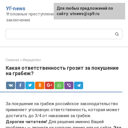
Перейти
УГ-news
Для любых предложений по
к
Уголовные преступления, наказания, места
сайту: utnews@cp9.ru
контенту
заключения
Поиск:
Главная
»
Имущество
Какая ответственность грозит за покушение
на грабеж?
За покушение на грабеж российское законодательство
применяет уголовную ответственность, которая может
достигать до 3/4 от наказания за грабеж.
Дорогие читатели!
Для решения именно Вашей
проблемы — звоните на горячую линию или на сайте.
Это