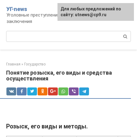
Перейти
УГ-news
Для любых предложений по
к
Уголовные преступления, наказания, места
сайту: utnews@cp9.ru
контенту
заключения
Поиск:
Главная
»
Государство
Понятие розыска, его виды и средства
осуществления
Розыск, его виды и методы.