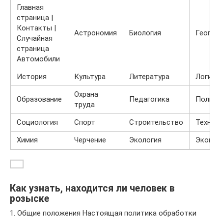
Главная
страница |
Контакты |
Астрономия
Биология
Геогра
Случайная
страница
Автомобили
История
Культура
Литература
Логика
Охрана
Образование
Педагогика
Полит
труда
Социология
Спорт
Строительство
Технол
Химия
Черчение
Экология
Эконо
Как узнать, находится ли человек в
розыске
1. Общие положения Настоящая политика обработки