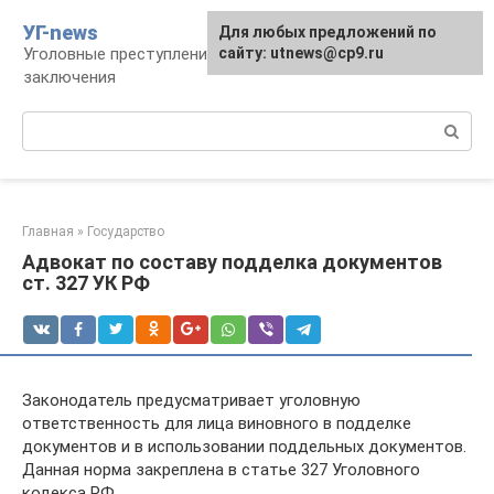
Перейти
УГ-news
Для любых предложений по
к
Уголовные преступления, наказания, места
сайту: utnews@cp9.ru
контенту
заключения
Поиск:
Главная
»
Государство
Адвокат по составу подделка документов
ст. 327 УК РФ
Законодатель предусматривает уголовную
ответственность для лица виновного в подделке
документов и в использовании поддельных документов.
Данная норма закреплена в статье 327 Уголовного
кодекса РФ.