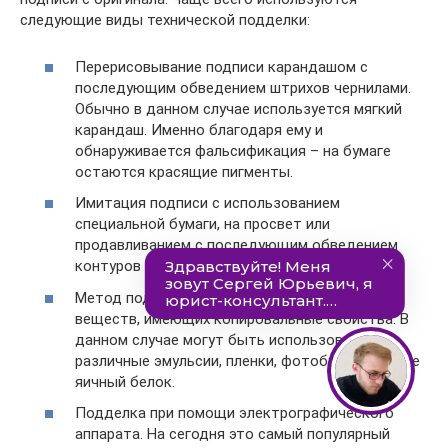
следующие виды технической подделки:
Перерисовывание подписи карандашом с
последующим обведением штрихов чернилами.
Обычно в данном случае используется мягкий
карандаш. Именно благодаря ему и
обнаруживается фальсификация – на бумаге
остаются красящие пигменты.
Имитация подписи с использованием
специальной бумаги, на просвет или
продавливанием с последующим обведением
контуров чернилами.
Метод подделки подписи с применением
веществ, имеющих копировальные свойства. В
данном случае могут быть использованы
различные эмульсии, пленки, фотобумага и даже
яичный белок.
Подделка при помощи электрографического
аппарата. На сегодня это самый популярный