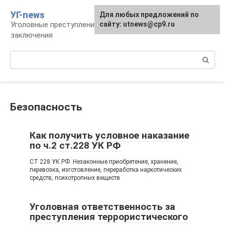
Перейти
УГ-news
Для любых предложений по
к
Уголовные преступления, наказания, места
сайту: utnews@cp9.ru
контенту
заключения
Поиск:
Безопасность
Как получить условное наказание
по ч.2 ст.228 УК РФ
СТ 228 УК РФ. Незаконные приобретение, хранение,
перевозка, изготовление, переработка наркотических
средств, психотропных веществ
Уголовная ответственность за
преступления террористического