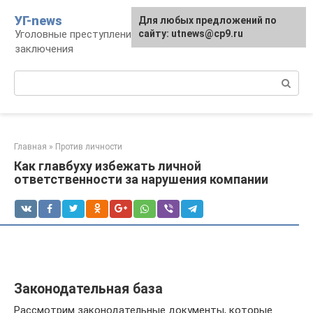
Перейти
УГ-news
Для любых предложений по
к
Уголовные преступления, наказания, места
сайту: utnews@cp9.ru
контенту
заключения
Поиск:
Главная
»
Против личности
Как главбуху избежать личной
ответственности за нарушения компании
Законодательная база
Рассмотрим законодательные документы, которые