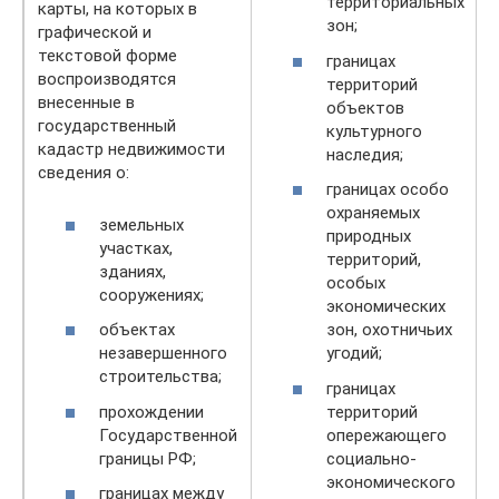
территориальных
карты, на которых в
зон;
графической и
текстовой форме
границах
воспроизводятся
территорий
внесенные в
объектов
государственный
культурного
кадастр недвижимости
наследия;
сведения о:
границах особо
охраняемых
земельных
природных
участках,
территорий,
зданиях,
особых
сооружениях;
экономических
объектах
зон, охотничьих
незавершенного
угодий;
строительства;
границах
прохождении
территорий
Государственной
опережающего
границы РФ;
социально-
экономического
границах между