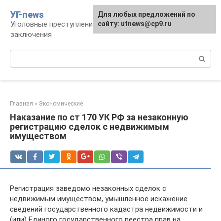
Перейти
УГ-news
Для любых предложений по
к
Уголовные преступления, наказания, места
сайту: utnews@cp9.ru
контенту
заключения
Поиск:
Главная
»
Экономические
Наказание по ст 170 УК РФ за незаконную
регистрацию сделок с недвижимым
имуществом
Регистрация заведомо незаконных сделок с
недвижимым имуществом, умышленное искажение
сведений государственного кадастра недвижимости и
(или) Единого государственного реестра прав на