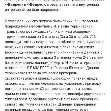
<�адрес> в <�адрес>, в результате чего внутренний
интерьер дома был поврежден.
В ходе возникшего пожара были причинены телесные
повреждения малолетнему И. в виде термической
травмы, сопровождавшейся наличием обширных
термических ожогов 3 степени (3а и 3б стадий), 70%
площади кожных покровов — в области лица, туловища,
верхних и нижних конечностей, с признаками ожога
верхних дыхательных путей (по клиническим данным), с
явлениями ожогового шока 3 степени, комы 2-3 степени
(по клиническим данным). Смерть И. констатирована в
стационаре ДД.ММ.ГГГГ в 19 часов 50 минут. Данная
термическая травма отнесена критериям,
характеризующим квалифицирующий признак: вреда
опасного для жизни человека, по указанному признаку,
согласно правилам «Определения тяжести вреда,
причиненного здоровью человека», квалифицируется как
тяжкий вред здоровью; состоит в прямой причинной
связи с наступлением смерти. Данные повреждения
возникли незадолго до наступления смерти, от