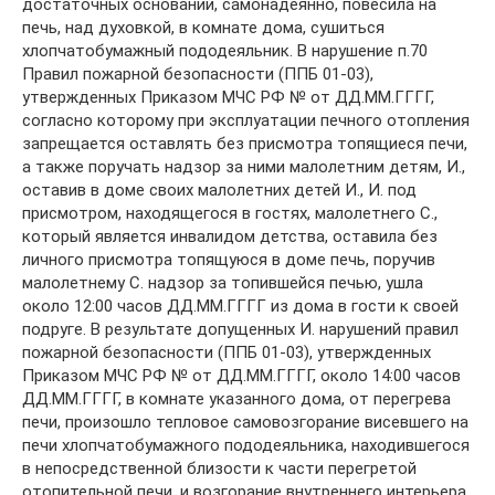
достаточных оснований, самонадеянно, повесила на
печь, над духовкой, в комнате дома, сушиться
хлопчатобумажный пододеяльник. В нарушение п.70
Правил пожарной безопасности (ППБ 01-03),
утвержденных Приказом МЧС РФ № от ДД.ММ.ГГГГ,
согласно которому при эксплуатации печного отопления
запрещается оставлять без присмотра топящиеся печи,
а также поручать надзор за ними малолетним детям, И.,
оставив в доме своих малолетних детей И., И. под
присмотром, находящегося в гостях, малолетнего С.,
который является инвалидом детства, оставила без
личного присмотра топящуюся в доме печь, поручив
малолетнему С. надзор за топившейся печью, ушла
около 12:00 часов ДД.ММ.ГГГГ из дома в гости к своей
подруге. В результате допущенных И. нарушений правил
пожарной безопасности (ППБ 01-03), утвержденных
Приказом МЧС РФ № от ДД.ММ.ГГГГ, около 14:00 часов
ДД.ММ.ГГГГ, в комнате указанного дома, от перегрева
печи, произошло тепловое самовозгорание висевшего на
печи хлопчатобумажного пододеяльника, находившегося
в непосредственной близости к части перегретой
отопительной печи, и возгорание внутреннего интерьера