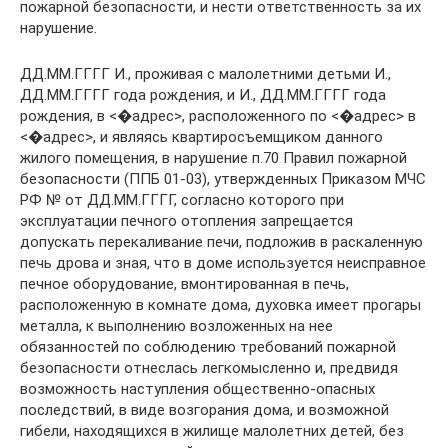
пожарной безопасности, и нести ответственность за их
нарушение.
ДД.ММ.ГГГГ И., проживая с малолетними детьми И.,
ДД.ММ.ГГГГ года рождения, и И., ДД.ММ.ГГГГ года
рождения, в <�адрес>, расположенного по <�адрес> в
<�адрес>, и являясь квартиросъемщиком данного
жилого помещения, в нарушение п.70 Правил пожарной
безопасности (ППБ 01-03), утвержденных Приказом МЧС
РФ № от ДД.ММ.ГГГГ, согласно которого при
эксплуатации печного отопления запрещается
допускать перекаливание печи, подложив в раскаленную
печь дрова и зная, что в доме используется неисправное
печное оборудование, вмонтированная в печь,
расположенную в комнате дома, духовка имеет прогары
металла, к выполнению возложенных на нее
обязанностей по соблюдению требований пожарной
безопасности отнеслась легкомысленно и, предвидя
возможность наступления общественно-опасных
последствий, в виде возгорания дома, и возможной
гибели, находящихся в жилище малолетних детей, без