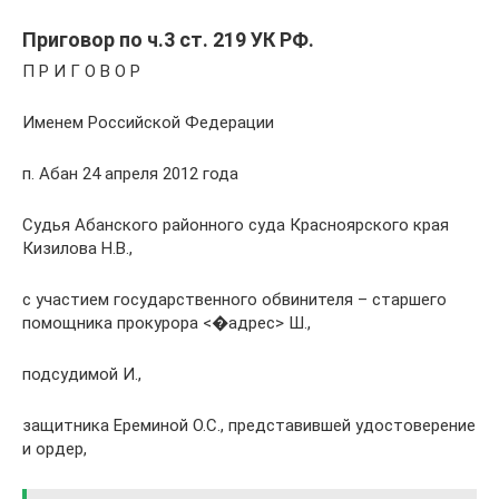
Приговор по ч.3 ст. 219 УК РФ.
П Р И Г О В О Р
Именем Российской Федерации
п. Абан 24 апреля 2012 года
Судья Абанского районного суда Красноярского края
Кизилова Н.В.,
с участием государственного обвинителя – старшего
помощника прокурора <�адрес> Ш.,
подсудимой И.,
защитника Ереминой О.С., представившей удостоверение
и ордер,