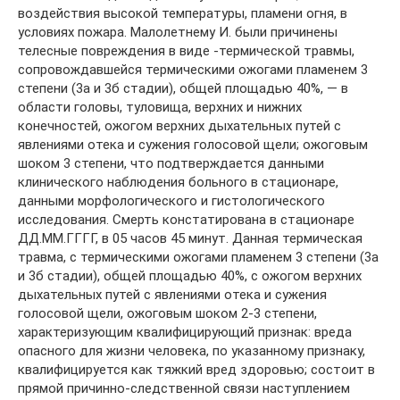
воздействия высокой температуры, пламени огня, в
условиях пожара. Малолетнему И. были причинены
телесные повреждения в виде -термической травмы,
сопровождавшейся термическими ожогами пламенем 3
степени (3а и 3б стадии), общей площадью 40%, — в
области головы, туловища, верхних и нижних
конечностей, ожогом верхних дыхательных путей с
явлениями отека и сужения голосовой щели; ожоговым
шоком 3 степени, что подтверждается данными
клинического наблюдения больного в стационаре,
данными морфологического и гистологического
исследования. Смерть констатирована в стационаре
ДД.ММ.ГГГГ, в 05 часов 45 минут. Данная термическая
травма, с термическими ожогами пламенем 3 степени (3а
и 3б стадии), общей площадью 40%, с ожогом верхних
дыхательных путей с явлениями отека и сужения
голосовой щели, ожоговым шоком 2-3 степени,
характеризующим квалифицирующий признак: вреда
опасного для жизни человека, по указанному признаку,
квалифицируется как тяжкий вред здоровью; состоит в
прямой причинно-следственной связи наступлением