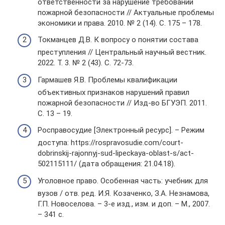
ответственности за нарушение требований
пожарной безопасности // Актуальные проблемы
экономики и права. 2010. № 2 (14). С. 175 – 178.
Токманцев Д.В. К вопросу о понятии состава
преступления // Центральный научный вестник.
2022. Т. 3. № 2 (43). С. 72-73.
Гармашев Я.В. Проблемы квалификации
объективных признаков нарушений правил
пожарной безопасности // Изд-во БГУЭП. 2011.
С. 13 – 19.
Росправосудие [Электронный ресурс]. – Режим
доступа: https://rospravosudie.com/court-
dobrinskij-rajonnyj-sud-lipeckaya-oblast-s/act-
502115111/ (дата обращения: 21.04.18).
Уголовное право. Особенная часть: учебник для
вузов / отв. ред. И.Я. Козаченко, З.А. Незнамова,
Г.П. Новоселова. – 3-е изд., изм. и доп. – М., 2007.
– 341 с.